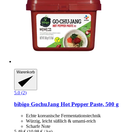
Warenkorb
5.0 (2)
bibigo
GochuJang Hot Pepper Paste, 500 g
Echte koreanische Fermentationstechnik
Würzig, leicht süßlich & umami-reich
Scharfe Note
5,49 €
(10,98 € / kg)