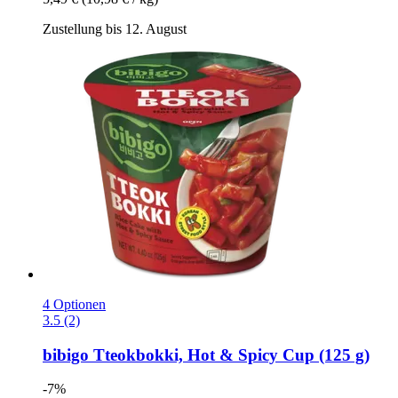
Zustellung bis 12. August
4 Optionen
3.5 (2)
bibigo
Tteokbokki, Hot & Spicy Cup (125 g)
-7%