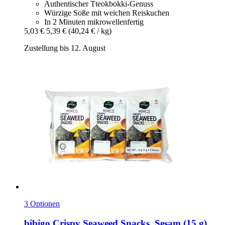
Authentischer Tteokbokki-Genuss
Würzige Soße mit weichen Reiskuchen
In 2 Minuten mikrowellenfertig
5,03 €
5,39 €
(40,24 € / kg)
Zustellung bis 12. August
3 Optionen
bibigo
Crispy Seaweed Snacks, Sesam (15 g)