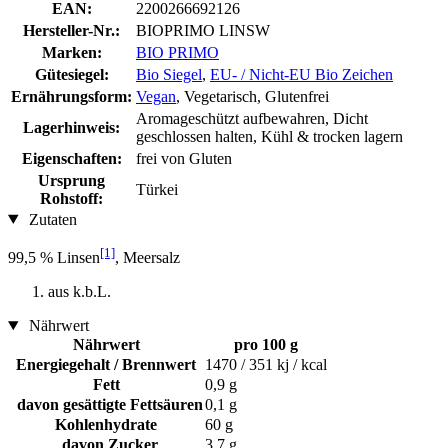
EAN:
2200266692126
Hersteller-Nr.:
BIOPRIMO LINSW
Marken:
BIO PRIMO
Gütesiegel:
Bio Siegel
,
EU- / Nicht-EU Bio Zeichen
Ernährungsform:
Vegan
, Vegetarisch, Glutenfrei
Aromageschützt aufbewahren, Dicht
Lagerhinweis:
geschlossen halten, Kühl & trocken lagern
Eigenschaften:
frei von Gluten
Ursprung
Türkei
Rohstoff:
Zutaten
[1]
99,5 % Linsen
, Meersalz
aus k.b.L.
Nährwert
Nährwert
pro 100 g
Energiegehalt / Brennwert
1470 / 351 kj / kcal
Fett
0,9 g
davon gesättigte Fettsäuren
0,1 g
Kohlenhydrate
60 g
davon Zucker
3,7 g