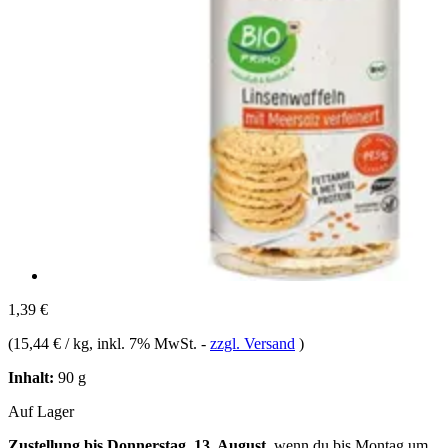
1,39 €
(
15,44 € / kg
, inkl. 7% MwSt.
-
zzgl. Versand
)
Inhalt:
90 g
Auf Lager
Zustellung bis Donnerstag, 13. August
, wenn du bis
Montag um