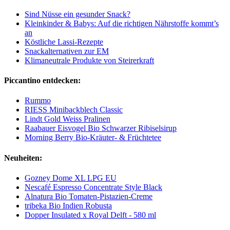
Sind Nüsse ein gesunder Snack?
Kleinkinder & Babys: Auf die richtigen Nährstoffe kommt’s
an
Köstliche Lassi-Rezepte
Snackalternativen zur EM
Klimaneutrale Produkte von Steirerkraft
Piccantino entdecken:
Rummo
RIESS Minibackblech Classic
Lindt Gold Weiss Pralinen
Raabauer Eisvogel Bio Schwarzer Ribiselsirup
Morning Berry Bio-Kräuter- & Früchtetee
Neuheiten:
Gozney Dome XL LPG EU
Nescafé Espresso Concentrate Style Black
Alnatura Bio Tomaten-Pistazien-Creme
tribeka Bio Indien Robusta
Dopper Insulated x Royal Delft - 580 ml