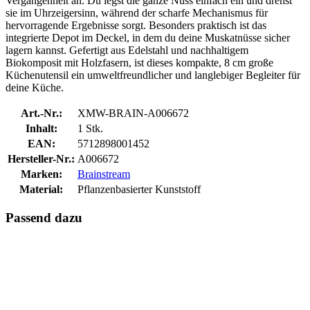
Vergangenheit an. Du legst die ganze Nuss einfach ein und drehst
sie im Uhrzeigersinn, während der scharfe Mechanismus für
hervorragende Ergebnisse sorgt. Besonders praktisch ist das
integrierte Depot im Deckel, in dem du deine Muskatnüsse sicher
lagern kannst. Gefertigt aus Edelstahl und nachhaltigem
Biokomposit mit Holzfasern, ist dieses kompakte, 8 cm große
Küchenutensil ein umweltfreundlicher und langlebiger Begleiter für
deine Küche.
Art.-Nr.:
XMW-BRAIN-A006672
Inhalt:
1 Stk.
EAN:
5712898001452
Hersteller-Nr.:
A006672
Marken:
Brainstream
Material:
Pflanzenbasierter Kunststoff
Passend dazu