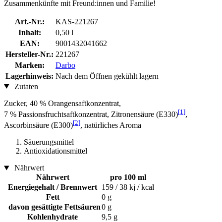
Zusammenkünfte mit Freund:innen und Familie!
Art.-Nr.:
KAS-221267
Inhalt:
0,50 l
EAN:
9001432041662
Hersteller-Nr.:
221267
Marken:
Darbo
Lagerhinweis:
Nach dem Öffnen gekühlt lagern
Zutaten
Zucker, 40 % Orangensaftkonzentrat,
[1]
7 % Passionsfruchtsaftkonzentrat, Zitronensäure (E330)
,
[2]
Ascorbinsäure (E300)
, natürliches Aroma
Säuerungsmittel
Antioxidationsmittel
Nährwert
Nährwert
pro 100 ml
Energiegehalt / Brennwert
159 / 38 kj / kcal
Fett
0 g
davon gesättigte Fettsäuren
0 g
Kohlenhydrate
9,5 g