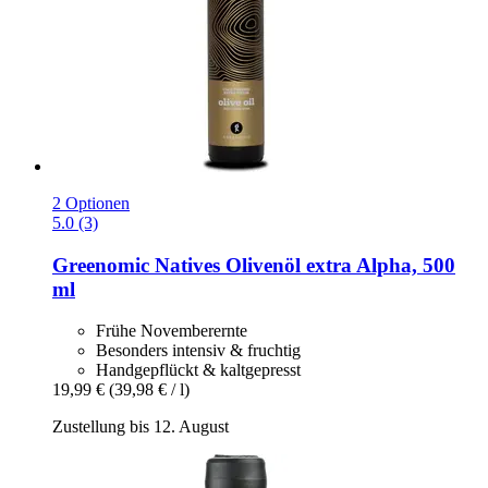
2 Optionen
5.0 (3)
Greenomic
Natives Olivenöl extra Alpha, 500
ml
Frühe Novemberernte
Besonders intensiv & fruchtig
Handgepflückt & kaltgepresst
19,99 €
(39,98 € / l)
Zustellung bis 12. August