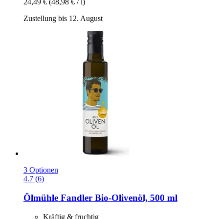
24,49 €
(48,98 € / l)
Zustellung bis 12. August
3 Optionen
4.7 (6)
Ölmühle Fandler
Bio-​Olivenöl, 500 ml
Kräftig & fruchtig