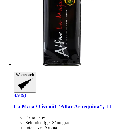
Warenkorb
4.9 (9)
La Maja
Olivenöl "Alfar Arbequina", 1 l
Extra nativ
Sehr niedriger Säuregrad
Intensives Aroma