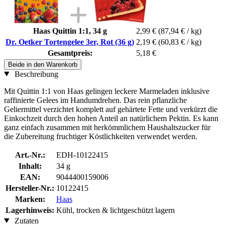
Haas Quittin 1:1, 34 g
2,99 €
(87,94 € / kg)
Dr. Oetker Tortengelee 3er, Rot (36 g)
2,19 €
(60,83 € / kg)
Gesamtpreis:
5,18 €
Beide in den Warenkorb
Beschreibung
Mit Quittin 1:1 von Haas gelingen leckere Marmeladen inklusive
raffinierte Gelees im Handumdrehen. Das rein pflanzliche
Geliermittel verzichtet komplett auf gehärtete Fette und verkürzt die
Einkochzeit durch den hohen Anteil an natürlichem Pektin. Es kann
ganz einfach zusammen mit herkömmlichem Haushaltszucker für
die Zubereitung fruchtiger Köstlichkeiten verwendet werden.
Art.-Nr.:
EDH-10122415
Inhalt:
34 g
EAN:
9044400159006
Hersteller-Nr.:
10122415
Marken:
Haas
Lagerhinweis:
Kühl, trocken & lichtgeschützt lagern
Zutaten