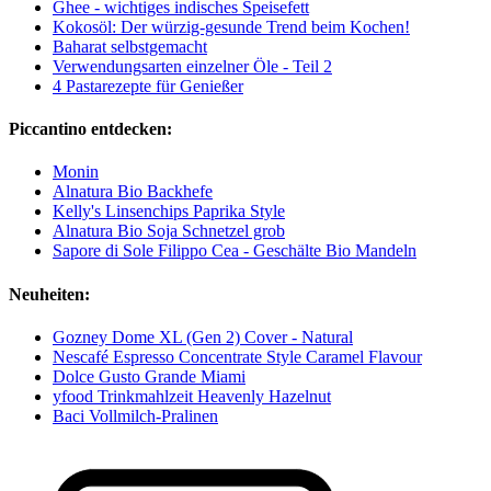
Ghee - wichtiges indisches Speisefett
Kokosöl: Der würzig-gesunde Trend beim Kochen!
Baharat selbstgemacht
Verwendungsarten einzelner Öle - Teil 2
4 Pastarezepte für Genießer
Piccantino entdecken:
Monin
Alnatura Bio Backhefe
Kelly's Linsenchips Paprika Style
Alnatura Bio Soja Schnetzel grob
Sapore di Sole Filippo Cea - Geschälte Bio Mandeln
Neuheiten:
Gozney Dome XL (Gen 2) Cover - Natural
Nescafé Espresso Concentrate Style Caramel Flavour
Dolce Gusto Grande Miami
yfood Trinkmahlzeit Heavenly Hazelnut
Baci Vollmilch-Pralinen