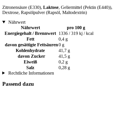
Zitronensäure (E330),
Laktose
, Geliermittel (Pektin (E440)),
Dextrose, Rapsölpulver (Rapsöl, Maltodextrin)
Nährwert
Nährwert
pro 100 g
Energiegehalt / Brennwert
1336 / 319 kj / kcal
Fett
0,4 g
davon gesättigte Fettsäuren
0 g
Kohlenhydrate
41,7 g
davon Zucker
41,5 g
Eiweiß
0,2 g
Salz
0,28 g
Rechtliche Informationen
Passend dazu