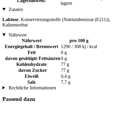
Lagerhinweis:
lagern
Zutaten
Laktose
, Konservierungsstoffe (Natriumbenzoat (E211)),
Kaliumsorbat
Nährwert
Nährwert
pro 100 g
Energiegehalt / Brennwert
1290 / 308 kj / kcal
Fett
0 g
davon gesättigte Fettsäuren
0 g
Kohlenhydrate
77 g
davon Zucker
77 g
Eiweiß
0,4 g
Salz
7,7 g
Rechtliche Informationen
Passend dazu