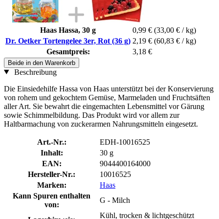
Haas Hassa, 30 g
0,99 €
(33,00 € / kg)
Dr. Oetker Tortengelee 3er, Rot (36 g)
2,19 €
(60,83 € / kg)
Gesamtpreis:
3,18 €
Beide in den Warenkorb
Beschreibung
Die Einsiedehilfe Hassa von Haas unterstützt bei der Konservierung
von rohem und gekochtem Gemüse, Marmeladen und Fruchtsäften
aller Art. Sie bewahrt die eingemachten Lebensmittel vor Gärung
sowie Schimmelbildung. Das Produkt wird vor allem zur
Haltbarmachung von zuckerarmen Nahrungsmitteln eingesetzt.
Art.-Nr.:
EDH-10016525
Inhalt:
30 g
EAN:
9044400164000
Hersteller-Nr.:
10016525
Marken:
Haas
Kann Spuren enthalten
G - Milch
von:
Kühl, trocken & lichtgeschützt