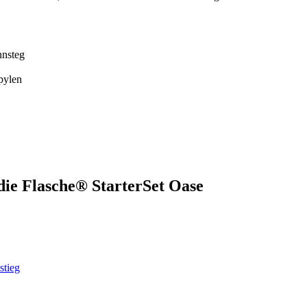
nnsteg
pylen
die Flasche® StarterSet Oase
stieg