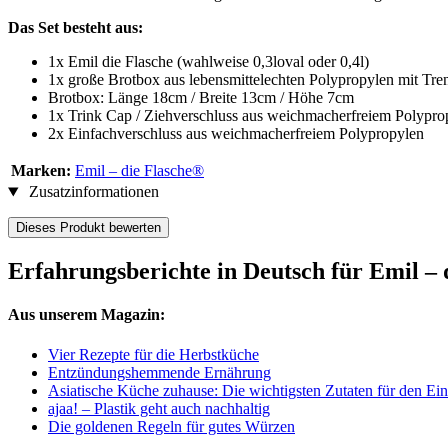
Das Set besteht aus:
1x Emil die Flasche (wahlweise 0,3loval oder 0,4l)
1x große Brotbox aus lebensmittelechten Polypropylen mit Tre
Brotbox: Länge 18cm / Breite 13cm / Höhe 7cm
1x Trink Cap / Ziehverschluss aus weichmacherfreiem Polypro
2x Einfachverschluss aus weichmacherfreiem Polypropylen
Marken:
Emil – die Flasche®
Zusatzinformationen
Dieses Produkt bewerten
Erfahrungsberichte in Deutsch für Emil – 
Aus unserem Magazin:
Vier Rezepte für die Herbstküche
Entzündungshemmende Ernährung
Asiatische Küche zuhause: Die wichtigsten Zutaten für den Ein
ajaa! – Plastik geht auch nachhaltig
Die goldenen Regeln für gutes Würzen