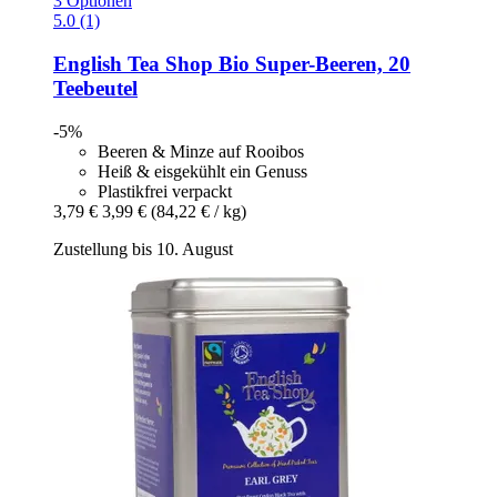
3 Optionen
5.0 (1)
English Tea Shop
Bio Super-​Beeren, 20
Teebeutel
-5%
Beeren & Minze auf Rooibos
Heiß & eisgekühlt ein Genuss
Plastikfrei verpackt
3,79 €
3,99 €
(84,22 € / kg)
Zustellung bis 10. August