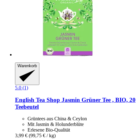
Warenkorb
5.0 (1)
English Tea Shop
Jasmin Grüner Tee , BIO, 20
Teebeutel
Grüntees aus China & Ceylon
Mit Jasmin & Holunderblüte
Erlesene Bio-Qualität
3,99 €
(99,75 € / kg)