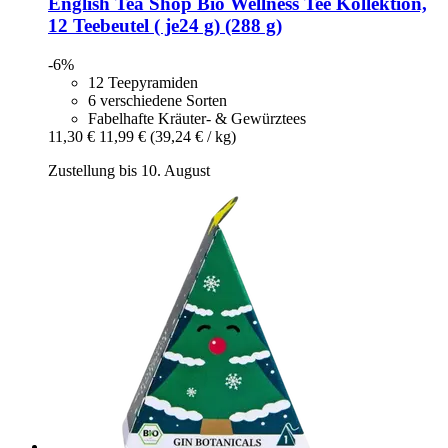
English Tea Shop
Bio Wellness Tee Kollektion,
12 Teebeutel ( je24 g) (288 g)
-6%
12 Teepyramiden
6 verschiedene Sorten
Fabelhafte Kräuter- & Gewürztees
11,30 €
11,99 €
(39,24 € / kg)
Zustellung bis 10. August