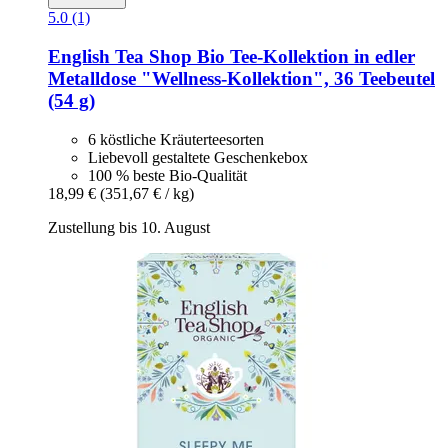
5.0 (1)
English Tea Shop
Bio Tee-​Kollektion in edler
Metalldose "Wellness-​Kollektion", 36 Teebeutel
(54 g)
6 köstliche Kräuterteesorten
Liebevoll gestaltete Geschenkebox
100 % beste Bio-Qualität
18,99 €
(351,67 € / kg)
Zustellung bis 10. August