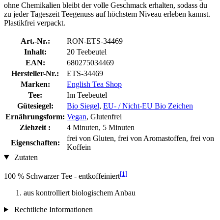
ohne Chemikalien bleibt der volle Geschmack erhalten, sodass du
zu jeder Tageszeit Teegenuss auf höchstem Niveau erleben kannst.
Plastikfrei verpackt.
Art.-Nr.:
RON-ETS-34469
Inhalt:
20 Teebeutel
EAN:
680275034469
Hersteller-Nr.:
ETS-34469
Marken:
English Tea Shop
Tee:
Im Teebeutel
Gütesiegel:
Bio Siegel
,
EU- / Nicht-EU Bio Zeichen
Ernährungsform:
Vegan
, Glutenfrei
Ziehzeit :
4 Minuten, 5 Minuten
frei von Gluten, frei von Aromastoffen, frei von
Eigenschaften:
Koffein
Zutaten
[1]
100 % Schwarzer Tee - entkoffeiniert
aus kontrolliert biologischem Anbau
Rechtliche Informationen