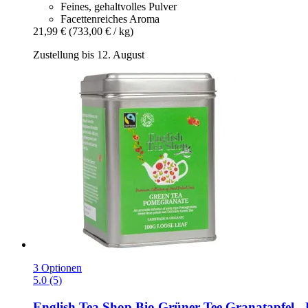
Feines, gehaltvolles Pulver
Facettenreiches Aroma
21,99 €
(733,00 € / kg)
Zustellung bis 12. August
3 Optionen
5.0 (5)
English Tea Shop
Bio Grüner Tee Granatapfel -​ 