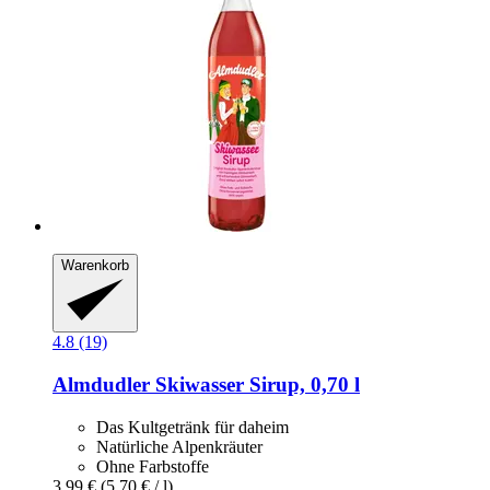
Warenkorb
4.8 (19)
Almdudler
Skiwasser Sirup, 0,70 l
Das Kultgetränk für daheim
Natürliche Alpenkräuter
Ohne Farbstoffe
3,99 €
(5,70 € / l)