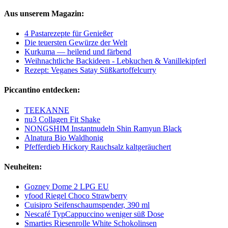
Aus unserem Magazin:
4 Pastarezepte für Genießer
Die teuersten Gewürze der Welt
Kurkuma — heilend und färbend
Weihnachtliche Backideen - Lebkuchen & Vanillekipferl
Rezept: Veganes Satay Süßkartoffelcurry
Piccantino entdecken:
TEEKANNE
nu3 Collagen Fit Shake
NONGSHIM Instantnudeln Shin Ramyun Black
Alnatura Bio Waldhonig
Pfefferdieb Hickory Rauchsalz kaltgeräuchert
Neuheiten:
Gozney Dome 2 LPG EU
yfood Riegel Choco Strawberry
Cuisipro Seifenschaumspender, 390 ml
Nescafé TypCappuccino weniger süß Dose
Smarties Riesenrolle White Schokolinsen