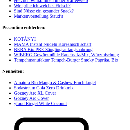
Herzlich willkommen in der Kaffeewelt!
Wie grille ich welches Fleisch?
Sind Nüsse ein gesunder Snack?
Markenvorstellung Staud’s
Piccantino entdecken:
KOTÁNYI
MAMA Instant-Nudeln Koreanisch scharf
BEBA Bio PRE Säuglingsanfangsnahrung
WIBERG Gewürzmühle Rauchsalz-Mix, Würzmischung
Tempehmanufaktur Tempeh-Burger Smoky Paprika, Bio
Neuheiten:
Alnatura Bio Mango & Cashew Fruchtkugel
Sodastream Cola Zero Drinkmix
Gozney Arc XL Cover
Gozney Arc Cover
yfood Riegel White Coconut