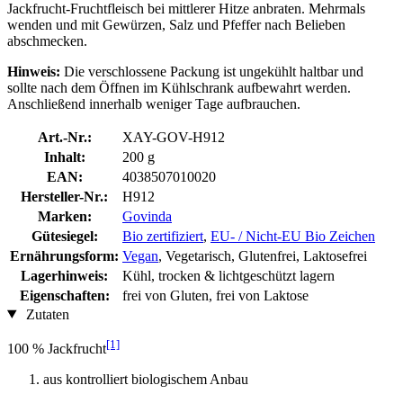
Jackfrucht-Fruchtfleisch bei mittlerer Hitze anbraten. Mehrmals
wenden und mit Gewürzen, Salz und Pfeffer nach Belieben
abschmecken.
Hinweis:
Die verschlossene Packung ist ungekühlt haltbar und
sollte nach dem Öffnen im Kühlschrank aufbewahrt werden.
Anschließend innerhalb weniger Tage aufbrauchen.
Art.-Nr.:
XAY-GOV-H912
Inhalt:
200 g
EAN:
4038507010020
Hersteller-Nr.:
H912
Marken:
Govinda
Gütesiegel:
Bio zertifiziert
,
EU- / Nicht-EU Bio Zeichen
Ernährungsform:
Vegan
, Vegetarisch, Glutenfrei, Laktosefrei
Lagerhinweis:
Kühl, trocken & lichtgeschützt lagern
Eigenschaften:
frei von Gluten, frei von Laktose
Zutaten
[1]
100 % Jackfrucht
aus kontrolliert biologischem Anbau