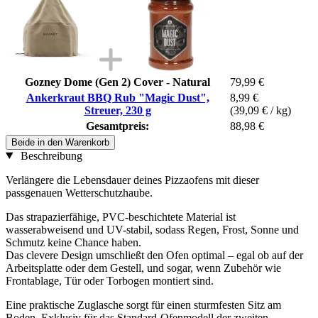
Gozney Dome (Gen 2) Cover - Natural
79,99 €
Ankerkraut BBQ Rub "Magic Dust",
8,99 €
Streuer, 230 g
(39,09 € / kg)
Gesamtpreis:
88,98 €
Beide in den Warenkorb
Beschreibung
Verlängere die Lebensdauer deines Pizzaofens mit dieser
passgenauen Wetterschutzhaube.
Das strapazierfähige, PVC-beschichtete Material ist
wasserabweisend und UV-stabil, sodass Regen, Frost, Sonne und
Schmutz keine Chance haben.
Das clevere Design umschließt den Ofen optimal – egal ob auf der
Arbeitsplatte oder dem Gestell, und sogar, wenn Zubehör wie
Frontablage, Tür oder Torbogen montiert sind.
Eine praktische Zuglasche sorgt für einen sturmfesten Sitz am
Boden. Exklusiv für das Standard-Ofenmodell der zweiten