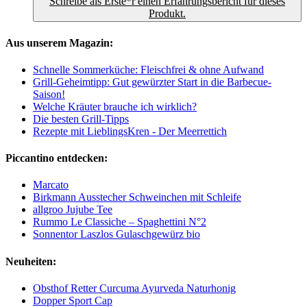
Schreibe als Erste*r einen Erfahrungsbericht für dieses
Produkt.
Aus unserem Magazin:
Schnelle Sommerküche: Fleischfrei & ohne Aufwand
Grill-Geheimtipp: Gut gewürzter Start in die Barbecue-
Saison!
Welche Kräuter brauche ich wirklich?
Die besten Grill-Tipps
Rezepte mit LieblingsKren - Der Meerrettich
Piccantino entdecken:
Marcato
Birkmann Ausstecher Schweinchen mit Schleife
allgroo Jujube Tee
Rummo Le Classiche – Spaghettini N°2
Sonnentor Laszlos Gulaschgewürz bio
Neuheiten:
Obsthof Retter Curcuma Ayurveda Naturhonig
Dopper Sport Cap