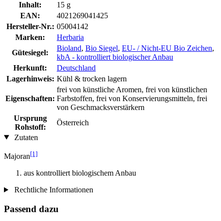
Inhalt:
15 g
EAN:
4021269041425
Hersteller-Nr.:
05004142
Marken:
Herbaria
Bioland
,
Bio Siegel
,
EU- / Nicht-EU Bio Zeichen
,
Gütesiegel:
kbA - kontrolliert biologischer Anbau
Herkunft:
Deutschland
Lagerhinweis:
Kühl & trocken lagern
frei von künstliche Aromen, frei von künstlichen
Eigenschaften:
Farbstoffen, frei von Konservierungsmitteln, frei
von Geschmacksverstärkern
Ursprung
Österreich
Rohstoff:
Zutaten
[1]
Majoran
aus kontrolliert biologischem Anbau
Rechtliche Informationen
Passend dazu