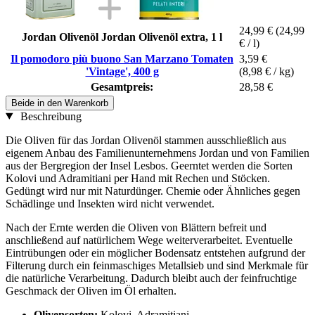
24,99 €
(24,99
Jordan Olivenöl Jordan Olivenöl extra, 1 l
€ / l)
Il pomodoro più buono San Marzano Tomaten
3,59 €
'Vintage', 400 g
(8,98 € / kg)
Gesamtpreis:
28,58 €
Beide in den Warenkorb
Beschreibung
Die Oliven für das Jordan Olivenöl stammen ausschließlich aus
eigenem Anbau des Familienunternehmens Jordan und von Familien
aus der Bergregion der Insel Lesbos. Geerntet werden die Sorten
Kolovi und Adramitiani per Hand mit Rechen und Stöcken.
Gedüngt wird nur mit Naturdünger. Chemie oder Ähnliches gegen
Schädlinge und Insekten wird nicht verwendet.
Nach der Ernte werden die Oliven von Blättern befreit und
anschließend auf natürlichem Wege weiterverarbeitet. Eventuelle
Eintrübungen oder ein möglicher Bodensatz entstehen aufgrund der
Filterung durch ein feinmaschiges Metallsieb und sind Merkmale für
die natürliche Verarbeitung. Dadurch bleibt auch der feinfruchtige
Geschmack der Oliven im Öl erhalten.
Olivensorten:
Kolovi, Adramitiani