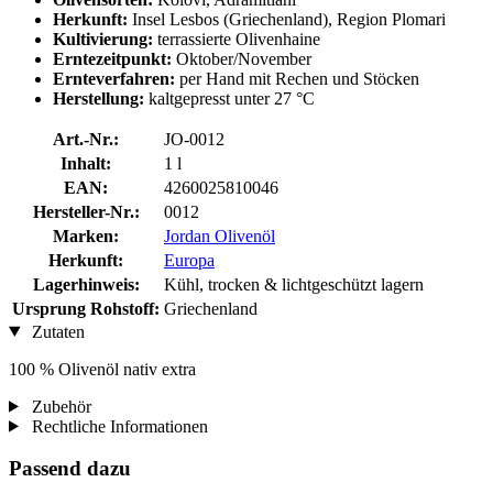
Herkunft:
Insel Lesbos (Griechenland), Region Plomari
Kultivierung:
terrassierte Olivenhaine
Erntezeitpunkt:
Oktober/November
Ernteverfahren:
per Hand mit Rechen und Stöcken
Herstellung:
kaltgepresst unter 27 °C
Art.-Nr.:
JO-0012
Inhalt:
1 l
EAN:
4260025810046
Hersteller-Nr.:
0012
Marken:
Jordan Olivenöl
Herkunft:
Europa
Lagerhinweis:
Kühl, trocken & lichtgeschützt lagern
Ursprung Rohstoff:
Griechenland
Zutaten
100 % Olivenöl nativ extra
Zubehör
Rechtliche Informationen
Passend dazu