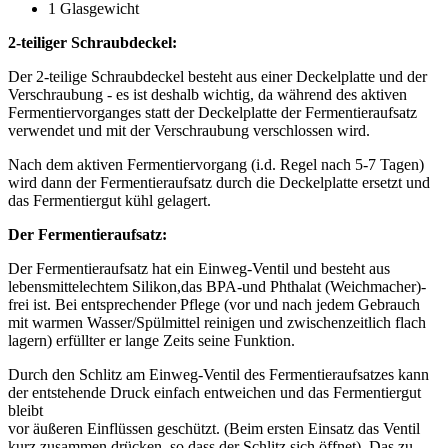
1 Glasgewicht
2-teiliger Schraubdeckel:
Der 2-teilige Schraubdeckel besteht aus einer Deckelplatte und der
Verschraubung - es ist deshalb wichtig, da während des aktiven
Fermentiervorganges statt der Deckelplatte der Fermentieraufsatz
verwendet und mit der Verschraubung verschlossen wird.
Nach dem aktiven Fermentiervorgang (i.d. Regel nach 5-7 Tagen)
wird dann der Fermentieraufsatz durch die Deckelplatte ersetzt und
das Fermentiergut kühl gelagert.
Der Fermentieraufsatz:
Der Fermentieraufsatz hat ein Einweg-Ventil und besteht aus
lebensmittelechtem Silikon,das BPA-und Phthalat (Weichmacher)-
frei ist. Bei entsprechender Pflege (vor und nach jedem Gebrauch
mit warmen Wasser/Spülmittel reinigen und zwischenzeitlich flach
lagern) erfüllter er lange Zeits seine Funktion.
Durch den Schlitz am Einweg-Ventil des Fermentieraufsatzes kann
der entstehende Druck einfach entweichen und das Fermentiergut
bleibt
vor äußeren Einflüssen geschützt. (Beim ersten Einsatz das Ventil
kurz zusammen drücken, so dass der Schlitz sich öffnet). Das zu