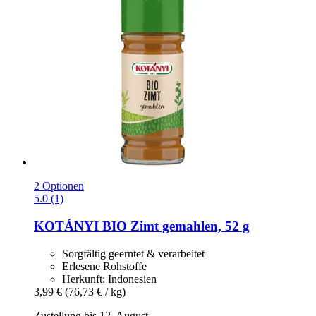
2 Optionen
5.0 (1)
KOTÁNYI
BIO Zimt gemahlen, 52 g
Sorgfältig geerntet & verarbeitet
Erlesene Rohstoffe
Herkunft: Indonesien
3,99 €
(76,73 € / kg)
Zustellung bis 12. August