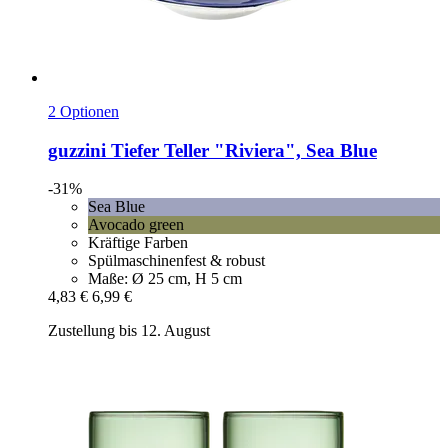
2 Optionen
guzzini
Tiefer Teller "Riviera", Sea Blue
-31%
Sea Blue
Avocado green
Kräftige Farben
Spülmaschinenfest & robust
Maße: Ø 25 cm, H 5 cm
4,83 €
6,99 €
Zustellung bis 12. August