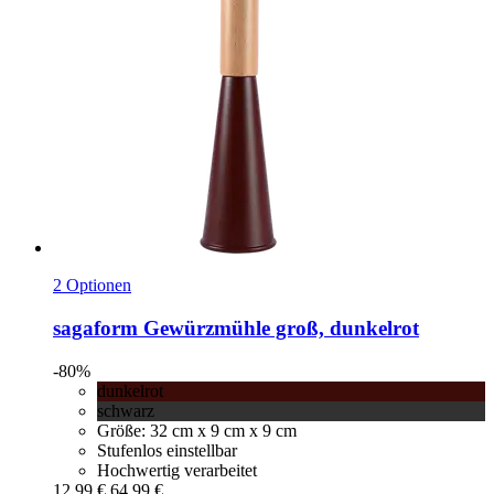
2 Optionen
sagaform
Gewürzmühle groß, dunkelrot
-80%
dunkelrot
schwarz
Größe: 32 cm x 9 cm x 9 cm
Stufenlos einstellbar
Hochwertig verarbeitet
12,99 €
64,99 €