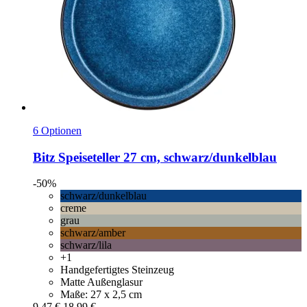
6 Optionen
Bitz
Speiseteller 27 cm, schwarz/dunkelblau
-50%
schwarz/dunkelblau
creme
grau
schwarz/amber
schwarz/lila
+1
Handgefertigtes Steinzeug
Matte Außenglasur
Maße: 27 x 2,5 cm
9,47 €
18,99 €