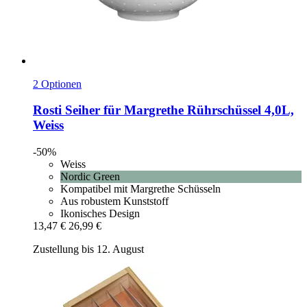
2 Optionen
Rosti
Seiher für Margrethe Rührschüssel 4,0L,
Weiss
-50%
Weiss
Nordic Green
Kompatibel mit Margrethe Schüsseln
Aus robustem Kunststoff
Ikonisches Design
13,47 €
26,99 €
Zustellung bis 12. August