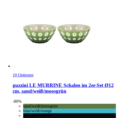
10 Optionen
guzzini
LE MURRINE Schalen im 2er-​Set Ø12
cm, sand/weiß/moosgrün
-80%
sand/weiß/moosgrün
blau/weiß/orange
schwarz/weiß/rot