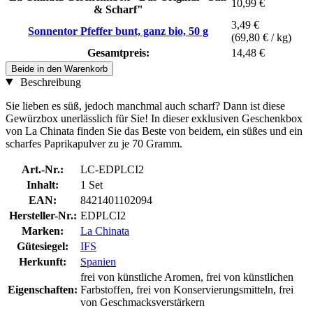
10,99 €
& Scharf"
3,49 €
Sonnentor Pfeffer bunt, ganz bio, 50 g
(69,80 € / kg)
Gesamtpreis:
14,48 €
Beide in den Warenkorb
Beschreibung
Sie lieben es süß, jedoch manchmal auch scharf? Dann ist diese
Gewürzbox unerlässlich für Sie! In dieser exklusiven Geschenkbox
von La Chinata finden Sie das Beste von beidem, ein süßes und ein
scharfes Paprikapulver zu je 70 Gramm.
Art.-Nr.:
LC-EDPLCI2
Inhalt:
1 Set
EAN:
8421401102094
Hersteller-Nr.:
EDPLCI2
Marken:
La Chinata
Gütesiegel:
IFS
Herkunft:
Spanien
frei von künstliche Aromen, frei von künstlichen
Eigenschaften:
Farbstoffen, frei von Konservierungsmitteln, frei
von Geschmacksverstärkern