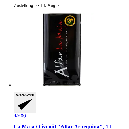
Zustellung bis 13. August
Warenkorb
4.9 (9)
La Maja
Olivenöl "Alfar Arbequina", 1 l