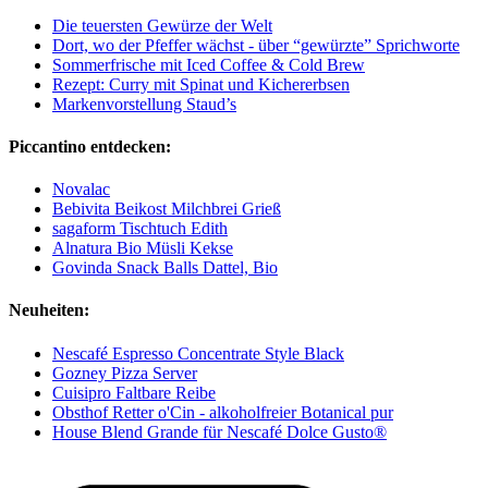
Die teuersten Gewürze der Welt
Dort, wo der Pfeffer wächst - über “gewürzte” Sprichworte
Sommerfrische mit Iced Coffee & Cold Brew
Rezept: Curry mit Spinat und Kichererbsen
Markenvorstellung Staud’s
Piccantino entdecken:
Novalac
Bebivita Beikost Milchbrei Grieß
sagaform Tischtuch Edith
Alnatura Bio Müsli Kekse
Govinda Snack Balls Dattel, Bio
Neuheiten:
Nescafé Espresso Concentrate Style Black
Gozney Pizza Server
Cuisipro Faltbare Reibe
Obsthof Retter o'Cin - alkoholfreier Botanical pur
House Blend Grande für Nescafé Dolce Gusto®