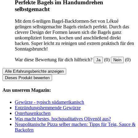
Perfekte Bagels im Handumdrehen
selbstgemacht
Mit dem 6-teiligen Bagel-Backformen-Set von Lékué
gelingen selbstgemachte Bagels einfach perfekt. Durch das
clevere Design der Formen lassen sich die Bagels ganz
unkompliziert formen, kochen und anschließend direkt
backen. Super leicht zu reinigen und extrem praktisch für den
Sonntagsbrunch!
War diese Bewertung für dich hilfreich?
(0)
(0)
Ja
Nein
Alle Erfahrungsberichte anzeigen
Dieses Produkt bewerten
Aus unserem Magazin:
Gewürze - typisch südamerikanisch
Entzündungshemmende Gewürze
Osterhasenkuchen
Was macht bestes, hochqualitatives Olivenöl aus?
Neapolitanische Pizza selber machen: Tipps für Teig, Sauce &
Backofen