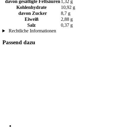
davon gesättigte Fettsäuren
1,32 g
Kohlenhydrate
10,92 g
davon Zucker
8,7 g
Eiweiß
2,88 g
Salz
0,37 g
Rechtliche Informationen
Passend dazu