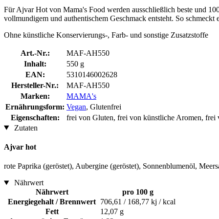
Für Ajvar Hot von Mama's Food werden ausschließlich beste und 100 Pr
vollmundigem und authentischem Geschmack entsteht. So schmeckt e
Ohne künstliche Konservierungs-, Farb- und sonstige Zusatzstoffe
Art.-Nr.:
MAF-AH550
Inhalt:
550 g
EAN:
5310146002628
Hersteller-Nr.:
MAF-AH550
Marken:
MAMA's
Ernährungsform:
Vegan
, Glutenfrei
Eigenschaften:
frei von Gluten, frei von künstliche Aromen, fre
Zutaten
Ajvar hot
rote Paprika (geröstet), Aubergine (geröstet), Sonnenblumenöl, Meersa
Nährwert
Nährwert
pro 100 g
Energiegehalt / Brennwert
706,61 / 168,77 kj / kcal
Fett
12,07 g