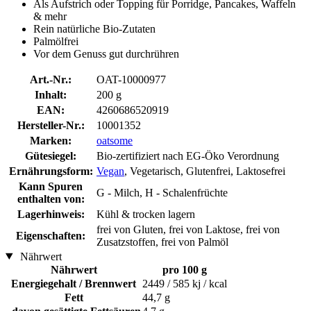
Als Aufstrich oder Topping für Porridge, Pancakes, Waffeln
& mehr
Rein natürliche Bio-Zutaten
Palmölfrei
Vor dem Genuss gut durchrühren
Art.-Nr.:
OAT-10000977
Inhalt:
200 g
EAN:
4260686520919
Hersteller-Nr.:
10001352
Marken:
oatsome
Gütesiegel:
Bio-zertifiziert nach EG-Öko Verordnung
Ernährungsform:
Vegan
, Vegetarisch, Glutenfrei, Laktosefrei
Kann Spuren
G - Milch, H - Schalenfrüchte
enthalten von:
Lagerhinweis:
Kühl & trocken lagern
frei von Gluten, frei von Laktose, frei von
Eigenschaften:
Zusatzstoffen, frei von Palmöl
Nährwert
Nährwert
pro 100 g
Energiegehalt / Brennwert
2449 / 585 kj / kcal
Fett
44,7 g