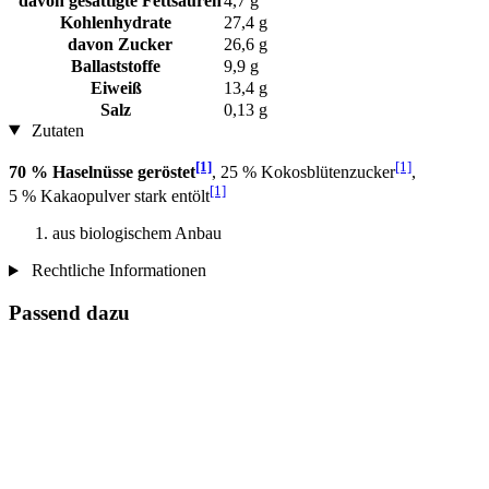
davon gesättigte Fettsäuren
4,7 g
Kohlenhydrate
27,4 g
davon Zucker
26,6 g
Ballaststoffe
9,9 g
Eiweiß
13,4 g
Salz
0,13 g
Zutaten
[1]
[1]
70 % Haselnüsse geröstet
, 25 % Kokosblütenzucker
,
[1]
5 % Kakaopulver stark entölt
aus biologischem Anbau
Rechtliche Informationen
Passend dazu