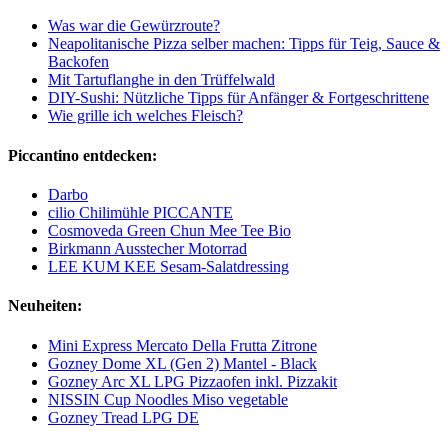
Was war die Gewürzroute?
Neapolitanische Pizza selber machen: Tipps für Teig, Sauce &
Backofen
Mit Tartuflanghe in den Trüffelwald
DIY-Sushi: Nützliche Tipps für Anfänger & Fortgeschrittene
Wie grille ich welches Fleisch?
Piccantino entdecken:
Darbo
cilio Chilimühle PICCANTE
Cosmoveda Green Chun Mee Tee Bio
Birkmann Ausstecher Motorrad
LEE KUM KEE Sesam-Salatdressing
Neuheiten:
Mini Express Mercato Della Frutta Zitrone
Gozney Dome XL (Gen 2) Mantel - Black
Gozney Arc XL LPG Pizzaofen inkl. Pizzakit
NISSIN Cup Noodles Miso vegetable
Gozney Tread LPG DE