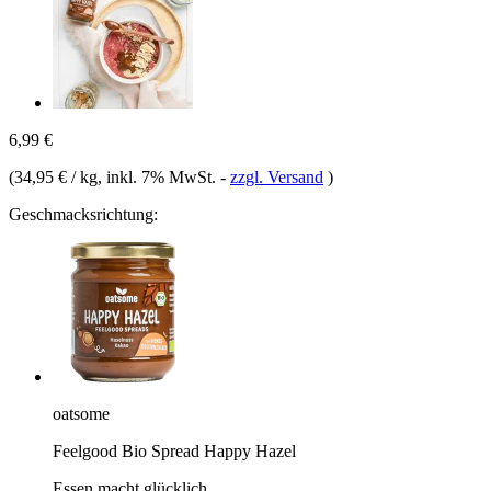
6,99 €
(
34,95 € / kg
, inkl. 7% MwSt.
-
zzgl. Versand
)
Geschmacksrichtung:
oatsome
Feelgood Bio Spread Happy Hazel
Essen macht glücklich