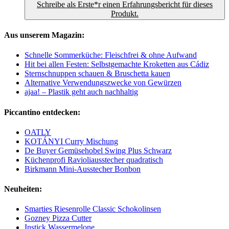
Schreibe als Erste*r einen Erfahrungsbericht für dieses
Produkt.
Aus unserem Magazin:
Schnelle Sommerküche: Fleischfrei & ohne Aufwand
Hit bei allen Festen: Selbstgemachte Kroketten aus Cádiz
Sternschnuppen schauen & Bruschetta kauen
Alternative Verwendungszwecke von Gewürzen
ajaa! – Plastik geht auch nachhaltig
Piccantino entdecken:
OATLY
KOTÁNYI Curry Mischung
De Buyer Gemüsehobel Swing Plus Schwarz
Küchenprofi Ravioliausstecher quadratisch
Birkmann Mini-Ausstecher Bonbon
Neuheiten:
Smarties Riesenrolle Classic Schokolinsen
Gozney Pizza Cutter
Instick Wassermelone