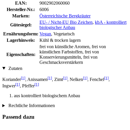
EAN:
9002902060060
Hersteller-Nr.:
6006
Marken:
Österreichische Bergkräuter
EU- / Nicht-EU Bio Zeichen
,
kbA - kontrolliert
Gütesiegel:
biologischer Anbau
Ernährungsform:
Vegan
, Vegetarisch
Lagerhinweis:
Kühl & trocken lagern
frei von künstliche Aromen, frei von
künstlichen Farbstoffen, frei von
Eigenschaften:
Konservierungsmitteln, frei von
Geschmacksverstärkern
Zutaten
[1]
[1]
[1]
[1]
[1]
Koriander
, Anissamen
, Zimt
, Nelken
, Fenchel
,
[1]
[1]
Ingwer
, Pfeffer
aus kontrolliert biologischem Anbau
Rechtliche Informationen
Passend dazu