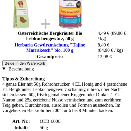
Österreichische Bergkräuter Bio
4,49 €
(89,80 €
Lebkuchengewürz, 50 g
/ kg)
Herbaria Gewürzmischung "Tajine
8,49 €
Marrakesch" bio, 100 g
(84,90 € / kg)
Gesamtpreis:
12,98 €
Beide in den Warenkorb
Beschreibung
Tipps & Zubereitung
4 ganze Eier mit 50g Rohrohrzucker, 4 EL Honig und 4 gestrichene
EL Bergkräuter-Lebkuchengewürz schaumig rühren, über Nacht
stehen lassen. 60g frisch gemahlener Roggen oder Dinkel, 1 EL
Natron und 25g geriebene Nüsse vermischen und zum gerührten
Teig geben. Durchkneten, ausrollen und Formen ausstechen. Im
vorgeheizten Backrohr bei 200° für 6 bis 8 Minuten backen.
Art.-Nr.:
OEB-6006
Inhalt:
50 g