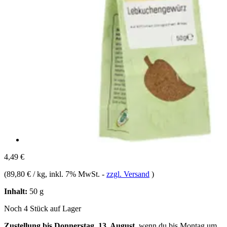
4,49 €
(
89,80 € / kg
, inkl. 7% MwSt.
-
zzgl. Versand
)
Inhalt:
50 g
Noch 4 Stück auf Lager
Zustellung bis Donnerstag, 13. August
, wenn du bis
Montag um