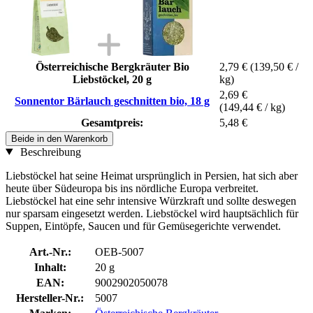
Österreichische Bergkräuter Bio
2,79 €
(139,50 € /
Liebstöckel, 20 g
kg)
2,69 €
Sonnentor Bärlauch geschnitten bio, 18 g
(149,44 € / kg)
Gesamtpreis:
5,48 €
Beide in den Warenkorb
Beschreibung
Liebstöckel hat seine Heimat ursprünglich in Persien, hat sich aber
heute über Südeuropa bis ins nördliche Europa verbreitet.
Liebstöckel hat eine sehr intensive Würzkraft und sollte deswegen
nur sparsam eingesetzt werden. Liebstöckel wird hauptsächlich für
Suppen, Eintöpfe, Saucen und für Gemüsegerichte verwendet.
Art.-Nr.:
OEB-5007
Inhalt:
20 g
EAN:
9002902050078
Hersteller-Nr.:
5007