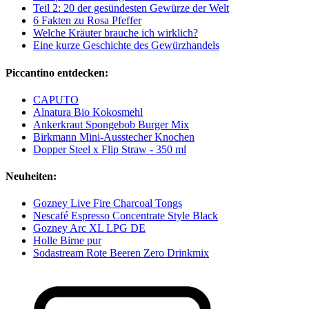
Teil 2: 20 der gesündesten Gewürze der Welt
6 Fakten zu Rosa Pfeffer
Welche Kräuter brauche ich wirklich?
Eine kurze Geschichte des Gewürzhandels
Piccantino entdecken:
CAPUTO
Alnatura Bio Kokosmehl
Ankerkraut Spongebob Burger Mix
Birkmann Mini-Ausstecher Knochen
Dopper Steel x Flip Straw - 350 ml
Neuheiten:
Gozney Live Fire Charcoal Tongs
Nescafé Espresso Concentrate Style Black
Gozney Arc XL LPG DE
Holle Birne pur
Sodastream Rote Beeren Zero Drinkmix