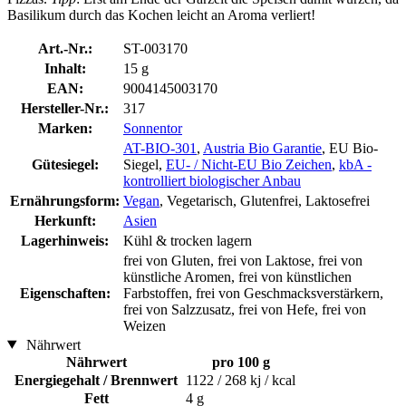
Basilikum durch das Kochen leicht an Aroma verliert!
Art.-Nr.:
ST-003170
Inhalt:
15 g
EAN:
9004145003170
Hersteller-Nr.:
317
Marken:
Sonnentor
AT-BIO-301
,
Austria Bio Garantie
, EU Bio-
Gütesiegel:
Siegel,
EU- / Nicht-EU Bio Zeichen
,
kbA -
kontrolliert biologischer Anbau
Ernährungsform:
Vegan
, Vegetarisch, Glutenfrei, Laktosefrei
Herkunft:
Asien
Lagerhinweis:
Kühl & trocken lagern
frei von Gluten, frei von Laktose, frei von
künstliche Aromen, frei von künstlichen
Eigenschaften:
Farbstoffen, frei von Geschmacksverstärkern,
frei von Salzzusatz, frei von Hefe, frei von
Weizen
Nährwert
Nährwert
pro 100 g
Energiegehalt / Brennwert
1122 / 268 kj / kcal
Fett
4 g