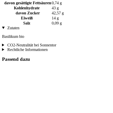
davon gesättigte Fettsäuren
0,74 g
Kohlenhydrate
43 g
davon Zucker
42,57 g
Eiweiß
14 g
Salz
0,09 g
Zutaten
Basilikum bio
CO2-Neutralität bei Sonnentor
Rechtliche Informationen
Passend dazu