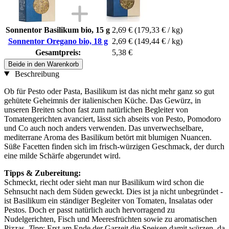
Sonnentor Basilikum bio, 15 g
2,69 €
(179,33 € / kg)
Sonnentor Oregano bio, 18 g
2,69 €
(149,44 € / kg)
Gesamtpreis:
5,38 €
Beide in den Warenkorb
Beschreibung
Ob für Pesto oder Pasta, Basilikum ist das nicht mehr ganz so gut
gehütete Geheimnis der italienischen Küche. Das Gewürz, in
unseren Breiten schon fast zum natürlichen Begleiter von
Tomatengerichten avanciert, lässt sich abseits von Pesto, Pomodoro
und Co auch noch anders verwenden. Das unverwechselbare,
mediterrane Aroma des Basilikum betört mit blumigen Nuancen.
Süße Facetten finden sich im frisch-würzigen Geschmack, der durch
eine milde Schärfe abgerundet wird.
Tipps & Zubereitung:
Schmeckt, riecht oder sieht man nur Basilikum wird schon die
Sehnsucht nach dem Süden geweckt. Dies ist ja nicht unbegründet -
ist Basilikum ein ständiger Begleiter von Tomaten, Insalatas oder
Pestos. Doch er passt natürlich auch hervorragend zu
Nudelgerichten, Fisch und Meeresfrüchten sowie zu aromatischen
Pizzas.
Tipp
: Erst am Ende der Garzeit die Speisen damit würzen, da