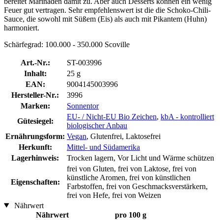
bereitet Marinaden damit zu. Aber auch Desserts können ein wenig
Feuer gut vertragen. Sehr empfehlenswert ist die die Schoko-Chili-
Sauce, die sowohl mit Süßem (Eis) als auch mit Pikantem (Huhn)
harmoniert.
Schärfegrad: 100.000 - 350.000 Scoville
Art.-Nr.:
ST-003996
Inhalt:
25 g
EAN:
9004145003996
Hersteller-Nr.:
3996
Marken:
Sonnentor
EU- / Nicht-EU Bio Zeichen
,
kbA - kontrolliert
Gütesiegel:
biologischer Anbau
Ernährungsform:
Vegan
, Glutenfrei, Laktosefrei
Herkunft:
Mittel- und Südamerika
Lagerhinweis:
Trocken lagern, Vor Licht und Wärme schützen
frei von Gluten, frei von Laktose, frei von
künstliche Aromen, frei von künstlichen
Eigenschaften:
Farbstoffen, frei von Geschmacksverstärkern,
frei von Hefe, frei von Weizen
Nährwert
Nährwert
pro 100 g