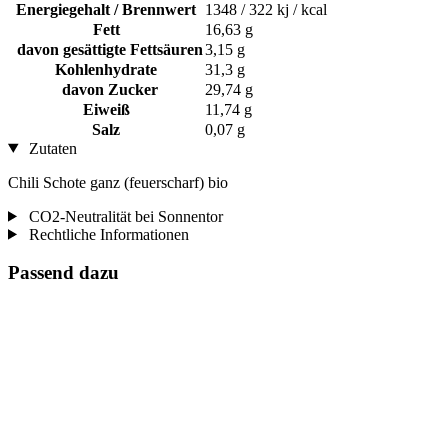
Energiegehalt / Brennwert
1348 / 322 kj / kcal
Fett
16,63 g
davon gesättigte Fettsäuren
3,15 g
Kohlenhydrate
31,3 g
davon Zucker
29,74 g
Eiweiß
11,74 g
Salz
0,07 g
Zutaten
Chili Schote ganz (feuerscharf) bio
CO2-Neutralität bei Sonnentor
Rechtliche Informationen
Passend dazu