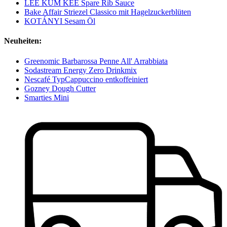
LEE KUM KEE Spare Rib Sauce
Bake Affair Striezel Classico mit Hagelzuckerblüten
KOTÁNYI Sesam Öl
Neuheiten:
Greenomic Barbarossa Penne All' Arrabbiata
Sodastream Energy Zero Drinkmix
Nescafé TypCappuccino entkoffeiniert
Gozney Dough Cutter
Smarties Mini