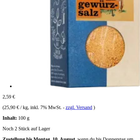
2,59 €
(
25,90 € / kg
, inkl. 7% MwSt.
-
zzgl. Versand
)
Inhalt:
100 g
Noch 2 Stück auf Lager
Zustellung bis Montag, 10. August
, wenn du bis
Donnerstag um