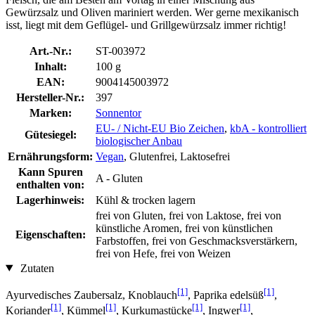
Gewürzsalz und Oliven mariniert werden. Wer gerne mexikanisch
isst, liegt mit dem Geflügel- und Grillgewürzsalz immer richtig!
Art.-Nr.:
ST-003972
Inhalt:
100 g
EAN:
9004145003972
Hersteller-Nr.:
397
Marken:
Sonnentor
EU- / Nicht-EU Bio Zeichen
,
kbA - kontrolliert
Gütesiegel:
biologischer Anbau
Ernährungsform:
Vegan
, Glutenfrei, Laktosefrei
Kann Spuren
A - Gluten
enthalten von:
Lagerhinweis:
Kühl & trocken lagern
frei von Gluten, frei von Laktose, frei von
künstliche Aromen, frei von künstlichen
Eigenschaften:
Farbstoffen, frei von Geschmacksverstärkern,
frei von Hefe, frei von Weizen
Zutaten
[1]
[1]
Ayurvedisches Zaubersalz, Knoblauch
, Paprika edelsüß
,
[1]
[1]
[1]
[1]
Koriander
, Kümmel
, Kurkumastücke
, Ingwer
,