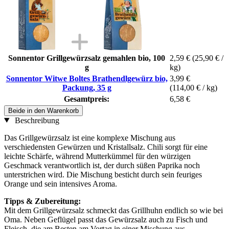
Sonnentor Grillgewürzsalz gemahlen bio, 100
2,59 €
(25,90 € /
g
kg)
Sonnentor Witwe Boltes Brathendlgewürz bio,
3,99 €
Packung, 35 g
(114,00 € / kg)
Gesamtpreis:
6,58 €
Beide in den Warenkorb
Beschreibung
Das Grillgewürzsalz ist eine komplexe Mischung aus
verschiedensten Gewürzen und Kristallsalz. Chili sorgt für eine
leichte Schärfe, während Mutterkümmel für den würzigen
Geschmack verantwortlich ist, der durch süßen Paprika noch
unterstrichen wird. Die Mischung besticht durch sein feuriges
Orange und sein intensives Aroma.
Tipps & Zubereitung:
Mit dem Grillgewürzsalz schmeckt das Grillhuhn endlich so wie bei
Oma. Neben Geflügel passt das Gewürzsalz auch zu Fisch und
Fleisch, die am Besten am Vortag in einer Mischung aus