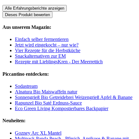
Alle Erfahrungsberichte anzeigen
Dieses Produkt bewerten
Aus unserem Magazin:
Einfach selber fermentieren
Jetzt wird eingekocht – nur wie?
Vier Rezepte für die Herbstküche
Snackalternativen zur EM
Rezepte mit LieblingsKren - Der Meerrettich
Piccantino entdecken:
Sodastream
Alnatura Bio Maiswaffeln natur
Sonnengrieß Bio Getreidebrei Weizengrieß Apfel & Banane
Rapunzel Bio Saté Erdnuss-Sauce
Eco Green Living Kompostierbares Backpapier
Neuheiten:
Gozney Arc XL Mantel
Multipack Panda Peach - Pfirsich, Aprikose & Banane mit