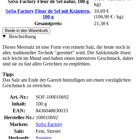
SoSo Factory Fleur de Sel natur, 100 g
kg)
SoSo Factory Fleur de Sel mit Kräutern,
10,69 €
100 g
(106,90 € / kg)
Gesamtpreis:
21,38 €
Beide in den Warenkorb
Beschreibung
Dieses Meersalz ist eine Form von reinem Salz, die heute noch in
alter, traditoneller Technik "geerntet" wird. Die Salzkristalle lösen
sich leicht im Mund und haben einen intensiven Geschmack, daher
sind sie zu fast allen Gerichten zu empfehlen.
Tipp:
Das Salz am Ende der Garzeit hinzufügen um einen vorzüglichen
Geschmack zu erreichen.
Art.-Nr.:
SOF-100010692
Inhalt:
100 g
EAN:
8436048830033
Hersteller-Nr.:
100010692
Marken:
SoSo Factory
Salz:
Fein, Streuer
Herkunft:
Spanien