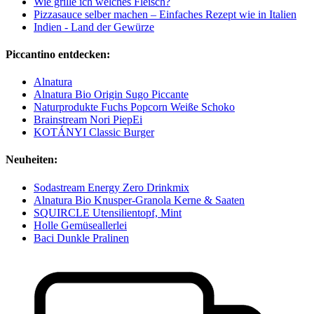
Wie grille ich welches Fleisch?
Pizzasauce selber machen – Einfaches Rezept wie in Italien
Indien - Land der Gewürze
Piccantino entdecken:
Alnatura
Alnatura Bio Origin Sugo Piccante
Naturprodukte Fuchs Popcorn Weiße Schoko
Brainstream Nori PiepEi
KOTÁNYI Classic Burger
Neuheiten:
Sodastream Energy Zero Drinkmix
Alnatura Bio Knusper-Granola Kerne & Saaten
SQUIRCLE Utensilientopf, Mint
Holle Gemüseallerlei
Baci Dunkle Pralinen