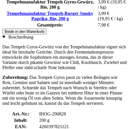
Tempehmanufaktur Tempeh Gyros-Gewürz,
3,99 €
(19,95 €
Bio, 200 g
/ kg)
Tempehmanufaktur Tempeh-Burger Smoky
3,99 €
Paprika, Bio, 200 g
(19,95 € / kg)
Gesamtpreis:
7,98 €
Beide in den Warenkorb
Beschreibung
Das Tempeh Gyros-Gewürz von der Tempehmanufaktur eignet sich
ideal für herzhafte Gerichte. Durch den Fermentationsprozess
entwickeln die Sojabohnen ein nussiges Aroma, das in dieser
Variante durch pikante Gewürze wie Chili, Knoblauch, Zwiebel und
Pfeffer eine mild-scharfe Note bekommt.
Zubereitung:
Das Tempeh Gyros passt zu vielen Beilagen wie
Reis, Gemüse und Salaten und ist innerhalb weniger Minuten
zubereitet. Schneide das Tempeh nach Wunsch in Streifen oder
Würfel oder brate es im Ganzen bei mittlerer Hitze in einer Pfanne
mit ein wenig Öl von allen Seiten. Wenn die Aussenseite knusprig
und leicht gebräunt ist, kannst du das Tempeh servieren.
Art.-Nr.:
BIOG-290828
Inhalt:
200 g
EAN:
4260397821121