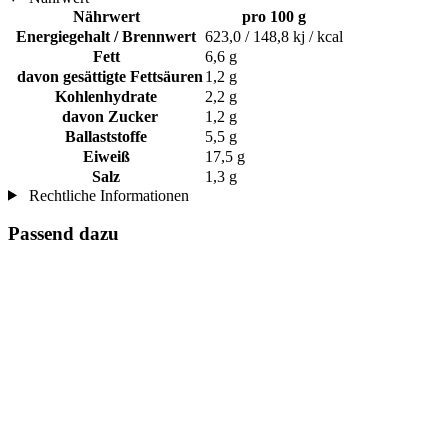
Nährwert
pro 100 g
Energiegehalt / Brennwert
623,0 / 148,8 kj / kcal
Fett
6,6 g
davon gesättigte Fettsäuren
1,2 g
Kohlenhydrate
2,2 g
davon Zucker
1,2 g
Ballaststoffe
5,5 g
Eiweiß
17,5 g
Salz
1,3 g
Rechtliche Informationen
Passend dazu