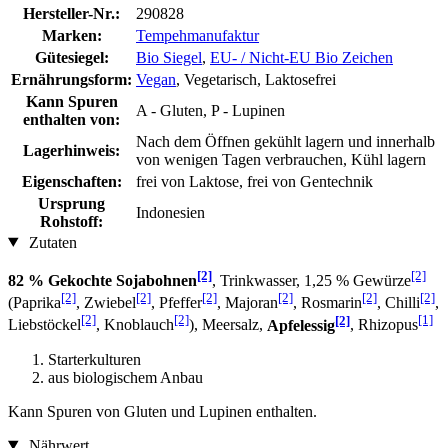
Hersteller-Nr.:
290828
Marken:
Tempehmanufaktur
Gütesiegel:
Bio Siegel
,
EU- / Nicht-EU Bio Zeichen
Ernährungsform:
Vegan
, Vegetarisch, Laktosefrei
Kann Spuren
A - Gluten, P - Lupinen
enthalten von:
Nach dem Öffnen gekühlt lagern und innerhalb
Lagerhinweis:
von wenigen Tagen verbrauchen, Kühl lagern
Eigenschaften:
frei von Laktose, frei von Gentechnik
Ursprung
Indonesien
Rohstoff:
Zutaten
[2]
[2]
82 % Gekochte Sojabohnen
, Trinkwasser, 1,25 % Gewürze
[2]
[2]
[2]
[2]
[2]
[2]
(Paprika
, Zwiebel
, Pfeffer
, Majoran
, Rosmarin
, Chilli
,
[2]
[2]
[2]
[1]
Liebstöckel
, Knoblauch
), Meersalz,
Apfelessig
, Rhizopus
Starterkulturen
aus biologischem Anbau
Kann Spuren von Gluten und Lupinen enthalten.
Nährwert