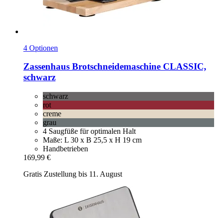
4 Optionen
Zassenhaus
Brotschneidemaschine CLASSIC,
schwarz
schwarz
rot
creme
grau
4 Saugfüße für optimalen Halt
Maße: L 30 x B 25,5 x H 19 cm
Handbetrieben
169,99 €
Gratis Zustellung bis 11. August