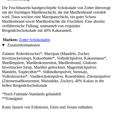
Die Fruchthaserln handgeschöpfte Schokolade von Zotter überzeugt
mit der fruchtigen Marillenschicht, die mit Marillenbrand veredelt
wird. Dazu wecken eine Marzipanschicht, ein guter Schuss
Marillenbrand sowie Marillenfrüchte die Fruchtlust. Eine absolut
verführerische Füllung, ummantelt von exquisiter
Bergmilchschokolade mit 40% Kakaoanteil.
Marken:
Zotter Schokoladen
Zusatzinformationen
Zutaten: Rohrohrzucker*, Marzipan (Mandeln, Zucker,
Invertzuckersirup), Kakaobutter*, Vollmilchpulver, Kakaomasse*,
Marillenpüree, Marillenkonzentrat, Marillenbrand, Glukose-
Invertzucker-Sirup, Marillen getrocknet, Magermilchpulver,
Mandeln, Sojalecithin**, Süßmolkenpulver, Steinsalz,
Vollrohrzucker*, Vanilleschotenpulver, Rosenblüten, Zitronenpulver
(Zitronensaftkonzentrat, Maisstärke, Zucker), 40% Kakao in der
hellen Bergmilchschokolade
*Nach Fairtrade-Standards gehandelt
**Emulgator
Kann Spuren von Erdnüssen, Eiern und Sesam enthalten.