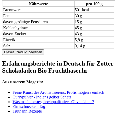
Nährwerte
pro 100 g
Brennwert
501 kcal
Fett
30 g
davon gesättigte Fettsäuren
15 g
Kohlenhydrate
45 g
davon Zucker
43 g
Eiweiß
5,8 g
Salz
0,14 g
Dieses Produkt bewerten
Erfahrungsberichte in Deutsch für Zotter
Schokoladen Bio Fruchthaserln
Aus unserem Magazin:
Feine Kunst des Aromatisierens: Profis mögen's einfach
Currypulver - Indiens gelber Schatz
Was macht bestes, hochqualitatives Olivenöl aus?
Zimtschnecken-Tag!
Truthahn Rezepte