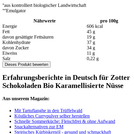
°aus kontrolliert biologischer Landwirtschaft
°°Emulgator
Nährwerte
pro 100g
Energie
606 kcal
Fett
45 g
davon gesättigte Fettsäuren
19 g
Kohlenhydrate
37 g
davon Zucker
34 g
Eiweiss
11 g
Salz
0,22 g
Dieses Produkt bewerten
Erfahrungsberichte in Deutsch für Zotter
Schokoladen Bio Karamellisierte Nüsse
Aus unserem Magazin:
Mit Tartuflanghe in den Trüffelwald
Köstliches Currypulver selber herstellen
Schnelle Sommerküche: Fleischfrei & ohne Aufwand
Snackalternativen zur EM
Steirisches Kürbiskernöl - gesund und schmackhaft