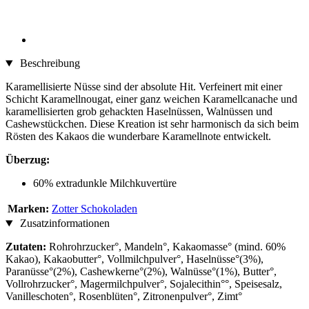
Beschreibung
Karamellisierte Nüsse sind der absolute Hit. Verfeinert mit einer
Schicht Karamellnougat, einer ganz weichen Karamellcanache und
karamellisierten grob gehackten Haselnüssen, Walnüssen und
Cashewstückchen. Diese Kreation ist sehr harmonisch da sich beim
Rösten des Kakaos die wunderbare Karamellnote entwickelt.
Überzug:
60% extradunkle Milchkuvertüre
Marken:
Zotter Schokoladen
Zusatzinformationen
Zutaten:
Rohrohrzucker°, Mandeln°, Kakaomasse° (mind. 60%
Kakao), Kakaobutter°, Vollmilchpulver°, Haselnüsse°(3%),
Paranüsse°(2%), Cashewkerne°(2%), Walnüsse°(1%), Butter°,
Vollrohrzucker°, Magermilchpulver°, Sojalecithin°°, Speisesalz,
Vanilleschoten°, Rosenblüten°, Zitronenpulver°, Zimt°