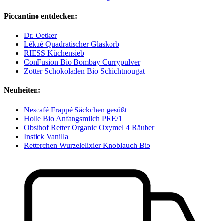
Piccantino entdecken:
Dr. Oetker
Lékué Quadratischer Glaskorb
RIESS Küchensieb
ConFusion Bio Bombay Currypulver
Zotter Schokoladen Bio Schichtnougat
Neuheiten:
Nescafé Frappé Säckchen gesüßt
Holle Bio Anfangsmilch PRE/1
Obsthof Retter Organic Oxymel 4 Räuber
Instick Vanilla
Retterchen Wurzelelixier Knoblauch Bio