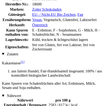
Hersteller-Nr.:
18600
Marken:
Zotter Schokoladen
Gütesiegel:
EU- / Nicht-EU Bio Zeichen
,
Fair
Ernährungsform:
Vegan
, Vegetarisch, Glutenfrei, Laktosefrei
Herkunft:
Österreich
Kann Spuren
E - Erdnüsse, F - Sojabohnen, G - Milch, H -
enthalten von:
Schalenfrüchte, N - Sesamsamen
Lagerhinweis:
Kühl, trocken & lichtgeschützt lagern
frei von Gluten, frei von Laktose, frei von
Eigenschaften:
Zuckerzusatz
Zutaten
[1]
Kakaomasse
aus fairem Handel, Fair-Handelsanteil insgesamt: 100% / aus
kontrolliert biologischer Landwirtschaft
Kann Spuren von Schalenfrüchten aller Art, Erdnüssen, Milch,
Sesam und Soja enthalten.
Nährwert
Nährwert
pro 100 g
Energiegehalt / Brennwert
2583 / 617 kj / kcal