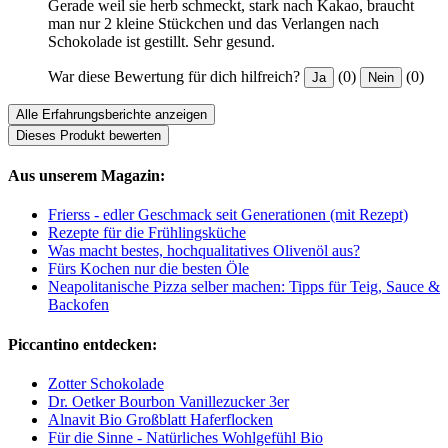
Gerade weil sie herb schmeckt, stark nach Kakao, braucht
man nur 2 kleine Stückchen und das Verlangen nach
Schokolade ist gestillt. Sehr gesund.
War diese Bewertung für dich hilfreich?
(0)
(0)
Ja
Nein
Alle Erfahrungsberichte anzeigen
Dieses Produkt bewerten
Aus unserem Magazin:
Frierss - edler Geschmack seit Generationen (mit Rezept)
Rezepte für die Frühlingsküche
Was macht bestes, hochqualitatives Olivenöl aus?
Fürs Kochen nur die besten Öle
Neapolitanische Pizza selber machen: Tipps für Teig, Sauce &
Backofen
Piccantino entdecken:
Zotter Schokolade
Dr. Oetker Bourbon Vanillezucker 3er
Alnavit Bio Großblatt Haferflocken
Für die Sinne - Natürliches Wohlgefühl Bio