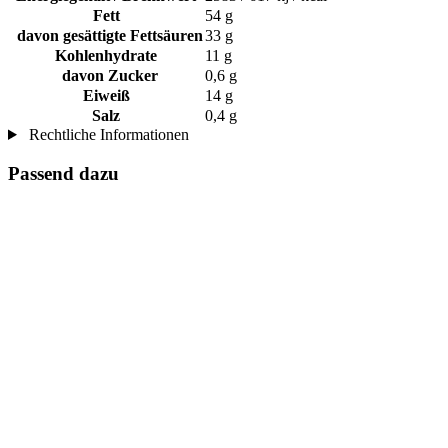
Fett
54 g
davon gesättigte Fettsäuren
33 g
Kohlenhydrate
11 g
davon Zucker
0,6 g
Eiweiß
14 g
Salz
0,4 g
Rechtliche Informationen
Passend dazu