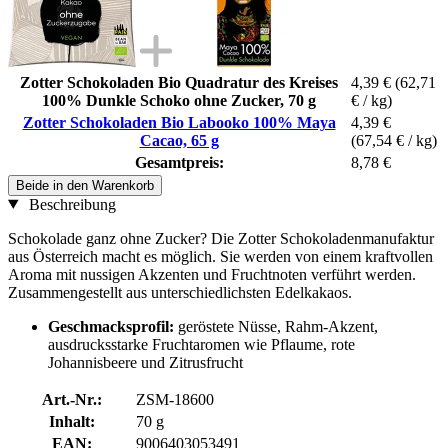
Zotter Schokoladen Bio Quadratur des Kreises
4,39 €
(62,71
100% Dunkle Schoko ohne Zucker, 70 g
€ / kg)
Zotter Schokoladen Bio Labooko 100% Maya
4,39 €
Cacao, 65 g
(67,54 € / kg)
Gesamtpreis:
8,78 €
Beide in den Warenkorb
Beschreibung
Schokolade ganz ohne Zucker? Die Zotter Schokoladenmanufaktur
aus Österreich macht es möglich. Sie werden von einem kraftvollen
Aroma mit nussigen Akzenten und Fruchtnoten verführt werden.
Zusammengestellt aus unterschiedlichsten Edelkakaos.
Geschmacksprofil:
geröstete Nüsse, Rahm-Akzent,
ausdrucksstarke Fruchtaromen wie Pflaume, rote
Johannisbeere und Zitrusfrucht
Art.-Nr.:
ZSM-18600
Inhalt:
70 g
EAN:
9006403053491