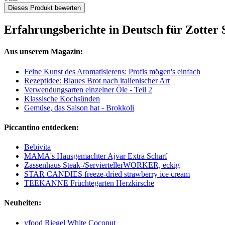
Dieses Produkt bewerten
Erfahrungsberichte in Deutsch für Zotter 
Aus unserem Magazin:
Feine Kunst des Aromatisierens: Profis mögen's einfach
Rezeptidee: Blaues Brot nach italienischer Art
Verwendungsarten einzelner Öle - Teil 2
Klassische Kochsünden
Gemüse, das Saison hat - Brokkoli
Piccantino entdecken:
Bebivita
MAMA's Hausgemachter Ajvar Extra Scharf
Zassenhaus Steak-/ServiertellerWORKER, eckig
STAR CANDIES freeze-dried strawberry ice cream
TEEKANNE Früchtegarten Herzkirsche
Neuheiten:
yfood Riegel White Coconut