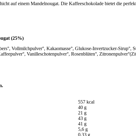
schicht auf einem Mandelnougat. Die Kaffeeschokolade bietet die perfek
ougat (25%)
bers°, Vollmilchpulver°, Kakaomasse°, Glukose-Invertzucker-Sirup°, 
Kaffeepulver°, Vanilleschotenpulver°, Rosenblüten°, Zitronenpulver°(Z
n.
557 kcal
40 g
21 g
43 g
41 g
5,6 g
0,33 g