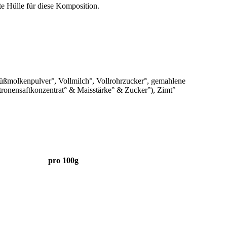
te Hülle für diese Komposition.
Süßmolkenpulver°, Vollmilch°, Vollrohrzucker°, gemahlene
itronensaftkonzentrat° & Maisstärke° & Zucker°), Zimt°
pro 100g