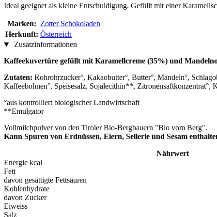
Ideal geeignet als kleine Entschuldigung. Gefüllt mit einer Karamell
Marken:
Zotter Schokoladen
Herkunft:
Österreich
Zusatzinformationen
Kaffeekuvertüre gefüllt mit Karamellcreme (35%) und Mandeln
Zutaten:
Rohrohrzucker°, Kakaobutter°, Butter°, Mandeln°, Schlago
Kaffeebohnen°, Speisesalz, Sojalecithin**, Zitronensaftkonzentrat°, 
°aus kontrolliert biologischer Landwirtschaft
**Emulgator
Vollmilchpulver von den Tiroler Bio-Bergbauern "Bio vom Berg".
Kann Spuren von Erdnüssen, Eiern, Sellerie und Sesam enthalte
Nährwert
Energie kcal
Fett
davon gesättigte Fettsäuren
Kohlenhydrate
davon Zucker
Eiweiss
Salz