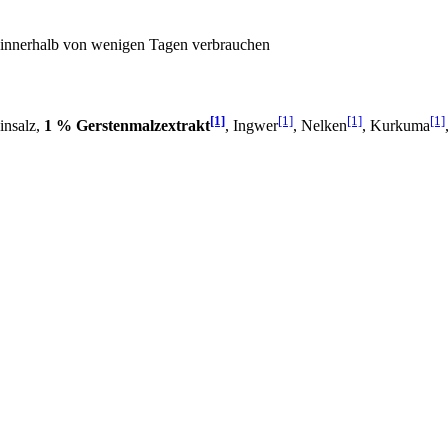
 innerhalb von wenigen Tagen verbrauchen
[1]
[1]
[1]
[1]
einsalz,
1 % Gerstenmalzextrakt
, Ingwer
, Nelken
, Kurkuma