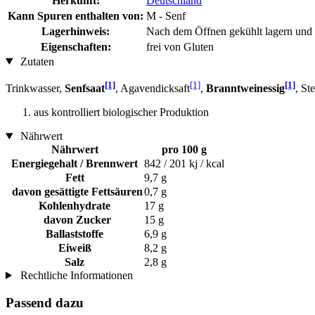
Herkunft:
Deutschland
Kann Spuren enthalten von:
M - Senf
Lagerhinweis:
Nach dem Öffnen gekühlt lagern und
Eigenschaften:
frei von Gluten
Zutaten
[1]
[1]
[1]
Trinkwasser,
Senfsaat
, Agavendicksaft
,
Branntweinessig
, St
aus kontrolliert biologischer Produktion
Nährwert
Nährwert
pro 100 g
Energiegehalt / Brennwert
842 / 201 kj / kcal
Fett
9,7 g
davon gesättigte Fettsäuren
0,7 g
Kohlenhydrate
17 g
davon Zucker
15 g
Ballaststoffe
6,9 g
Eiweiß
8,2 g
Salz
2,8 g
Rechtliche Informationen
Passend dazu