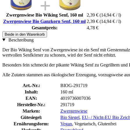
Zwergenwiese Bio Wiking Senf, 160 ml
2,39 €
(14,94 € / l)
Zwergenwiese Bio Ganzkorn Senf, 160 ml
2,39 €
(14,94 € / l)
Gesamtpreis:
4,78 €
Beide in den Warenkorb
Beschreibung
Der Bio Wiking Senf von Zwergenwiese ist ein Senf mit Gerstenmal
wertvollen Senfkörner zu schonen, wird der Senf nicht erhitzt.
Besonders fein schmeckt der pikante Wiking Senf zu Gegrilltem und
Alle Zutaten stammen aus ökologischer Erzeugung, vorzugsweise aus D
Art.-Nr.:
BIOG-291719
Inhalt:
160 ml
EAN:
4019736007036
Hersteller-Nr.:
291719
Marken:
Zwergenwiese
Gütesiegel:
Bio Siegel
,
EU- / Nicht-EU Bio Zeic
Ernährungsform:
Vegan
, Vegetarisch, Glutenfrei