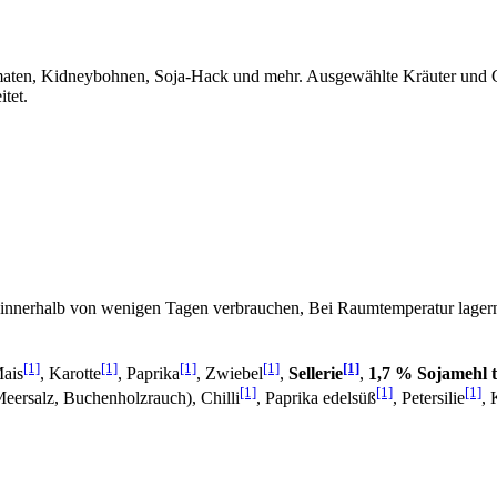
 Tomaten, Kidneybohnen, Soja-Hack und mehr. Ausgewählte Kräuter und G
tet.
innerhalb von wenigen Tagen verbrauchen, Bei Raumtemperatur lager
[1]
[1]
[1]
[1]
[1]
Mais
, Karotte
, Paprika
, Zwiebel
,
Sellerie
,
1,7 % Sojamehl te
[1]
[1]
[1]
Meersalz, Buchenholzrauch), Chilli
, Paprika edelsüß
, Petersilie
,