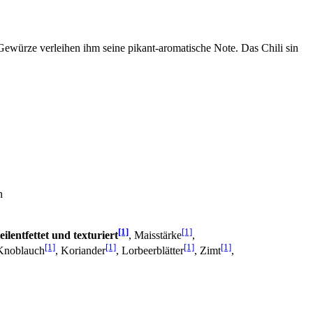
ewürze verleihen ihm seine pikant-aromatische Note. Das Chili sin
n
[1]
[1]
ilentfettet und texturiert
, Maisstärke
,
[1]
[1]
[1]
[1]
 Knoblauch
, Koriander
, Lorbeerblätter
, Zimt
,