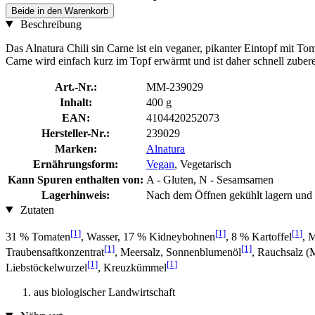
Beide in den Warenkorb
Beschreibung
Das Alnatura Chili sin Carne ist ein veganer, pikanter Eintopf mit
Carne wird einfach kurz im Topf erwärmt und ist daher schnell zuberei
Art.-Nr.:
MM-239029
Inhalt:
400 g
EAN:
4104420252073
Hersteller-Nr.:
239029
Marken:
Alnatura
Ernährungsform:
Vegan
, Vegetarisch
Kann Spuren enthalten von:
A - Gluten, N - Sesamsamen
Lagerhinweis:
Nach dem Öffnen gekühlt lagern und 
Zutaten
[1]
[1]
[1]
31 % Tomaten
, Wasser, 17 % Kidneybohnen
, 8 % Kartoffel
, 
[1]
[1]
Traubensaftkonzentrat
, Meersalz, Sonnenblumenöl
, Rauchsalz (
[1]
[1]
Liebstöckelwurzel
, Kreuzkümmel
aus biologischer Landwirtschaft