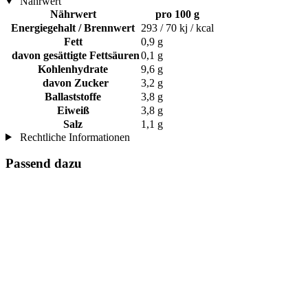
Nährwert
Nährwert
pro 100 g
Energiegehalt / Brennwert
293 / 70 kj / kcal
Fett
0,9 g
davon gesättigte Fettsäuren
0,1 g
Kohlenhydrate
9,6 g
davon Zucker
3,2 g
Ballaststoffe
3,8 g
Eiweiß
3,8 g
Salz
1,1 g
Rechtliche Informationen
Passend dazu