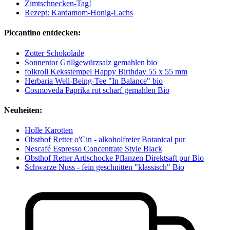
Zimtschnecken-Tag!
Rezept: Kardamom-Honig-Lachs
Piccantino entdecken:
Zotter Schokolade
Sonnentor Grillgewürzsalz gemahlen bio
folkroll Keksstempel Happy Birthday 55 x 55 mm
Herbaria Well-Being-Tee "In Balance" bio
Cosmoveda Paprika rot scharf gemahlen Bio
Neuheiten:
Holle Karotten
Obsthof Retter o'Cin - alkoholfreier Botanical pur
Nescafé Espresso Concentrate Style Black
Obsthof Retter Artischocke Pflanzen Direktsaft pur Bio
Schwarze Nuss - fein geschnitten "klassisch" Bio