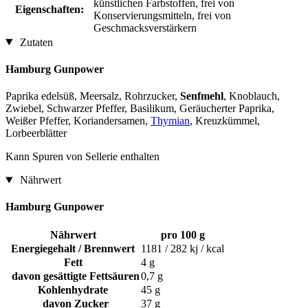
künstlichen Farbstoffen, frei von
Eigenschaften:
Konservierungsmitteln, frei von
Geschmacksverstärkern
Zutaten
Hamburg Gunpower
Paprika edelsüß, Meersalz, Rohrzucker,
Senfmehl
, Knoblauch,
Zwiebel, Schwarzer Pfeffer, Basilikum, Geräucherter Paprika,
Weißer Pfeffer, Koriandersamen,
Thymian
, Kreuzkümmel,
Lorbeerblätter
Kann Spuren von Sellerie enthalten
Nährwert
Hamburg Gunpower
Nährwert
pro 100 g
Energiegehalt / Brennwert
1181 / 282 kj / kcal
Fett
4 g
davon gesättigte Fettsäuren
0,7 g
Kohlenhydrate
45 g
davon Zucker
37 g