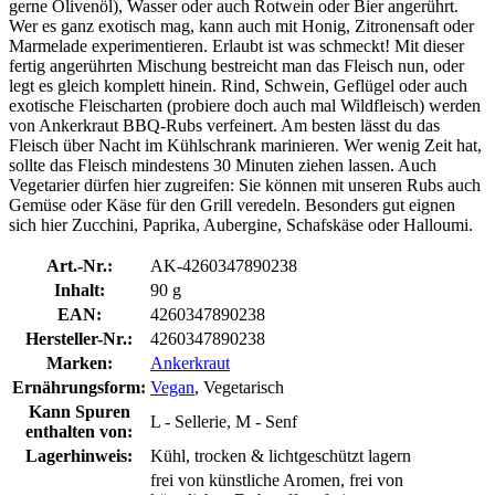
gerne Olivenöl), Wasser oder auch Rotwein oder Bier angerührt.
Wer es ganz exotisch mag, kann auch mit Honig, Zitronensaft oder
Marmelade experimentieren. Erlaubt ist was schmeckt! Mit dieser
fertig angerührten Mischung bestreicht man das Fleisch nun, oder
legt es gleich komplett hinein. Rind, Schwein, Geflügel oder auch
exotische Fleischarten (probiere doch auch mal Wildfleisch) werden
von Ankerkraut BBQ-Rubs verfeinert. Am besten lässt du das
Fleisch über Nacht im Kühlschrank marinieren. Wer wenig Zeit hat,
sollte das Fleisch mindestens 30 Minuten ziehen lassen. Auch
Vegetarier dürfen hier zugreifen: Sie können mit unseren Rubs auch
Gemüse oder Käse für den Grill veredeln. Besonders gut eignen
sich hier Zucchini, Paprika, Aubergine, Schafskäse oder Halloumi.
Art.-Nr.:
AK-4260347890238
Inhalt:
90 g
EAN:
4260347890238
Hersteller-Nr.:
4260347890238
Marken:
Ankerkraut
Ernährungsform:
Vegan
, Vegetarisch
Kann Spuren
L - Sellerie, M - Senf
enthalten von:
Lagerhinweis:
Kühl, trocken & lichtgeschützt lagern
frei von künstliche Aromen, frei von