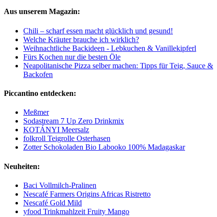
Aus unserem Magazin:
Chili – scharf essen macht glücklich und gesund!
Welche Kräuter brauche ich wirklich?
Weihnachtliche Backideen - Lebkuchen & Vanillekipferl
Fürs Kochen nur die besten Öle
Neapolitanische Pizza selber machen: Tipps für Teig, Sauce &
Backofen
Piccantino entdecken:
Meßmer
Sodastream 7 Up Zero Drinkmix
KOTÁNYI Meersalz
folkroll Teigrolle Osterhasen
Zotter Schokoladen Bio Labooko 100% Madagaskar
Neuheiten:
Baci Vollmilch-Pralinen
Nescafé Farmers Origins Africas Ristretto
Nescafé Gold Mild
yfood Trinkmahlzeit Fruity Mango