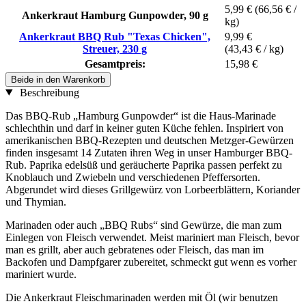
5,99 €
(66,56 € /
Ankerkraut Hamburg Gunpowder, 90 g
kg)
Ankerkraut BBQ Rub "Texas Chicken",
9,99 €
Streuer, 230 g
(43,43 € / kg)
Gesamtpreis:
15,98 €
Beide in den Warenkorb
Beschreibung
Das BBQ-Rub „Hamburg Gunpowder“ ist die Haus-Marinade
schlechthin und darf in keiner guten Küche fehlen. Inspiriert von
amerikanischen BBQ-Rezepten und deutschen Metzger-Gewürzen
finden insgesamt 14 Zutaten ihren Weg in unser Hamburger BBQ-
Rub. Paprika edelsüß und geräucherte Paprika passen perfekt zu
Knoblauch und Zwiebeln und verschiedenen Pfeffersorten.
Abgerundet wird dieses Grillgewürz von Lorbeerblättern, Koriander
und Thymian.
Marinaden oder auch „BBQ Rubs“ sind Gewürze, die man zum
Einlegen von Fleisch verwendet. Meist mariniert man Fleisch, bevor
man es grillt, aber auch gebratenes oder Fleisch, das man im
Backofen und Dampfgarer zubereitet, schmeckt gut wenn es vorher
mariniert wurde.
Die Ankerkraut Fleischmarinaden werden mit Öl (wir benutzen