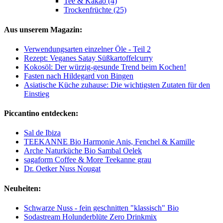
Tee & Kakao (4)
Trockenfrüchte (25)
Aus unserem Magazin:
Verwendungsarten einzelner Öle - Teil 2
Rezept: Veganes Satay Süßkartoffelcurry
Kokosöl: Der würzig-gesunde Trend beim Kochen!
Fasten nach Hildegard von Bingen
Asiatische Küche zuhause: Die wichtigsten Zutaten für den
Einstieg
Piccantino entdecken:
Sal de Ibiza
TEEKANNE Bio Harmonie Anis, Fenchel & Kamille
Arche Naturküche Bio Sambal Oelek
sagaform Coffee & More Teekanne grau
Dr. Oetker Nuss Nougat
Neuheiten:
Schwarze Nuss - fein geschnitten "klassisch" Bio
Sodastream Holunderblüte Zero Drinkmix