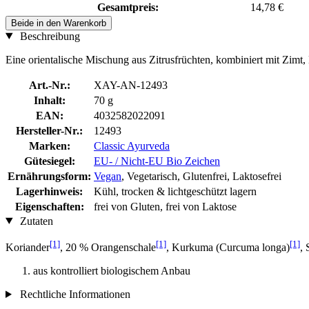
Gesamtpreis:
14,78 €
Beide in den Warenkorb
Beschreibung
Eine orientalische Mischung aus Zitrusfrüchten, kombiniert mit Zim
Art.-Nr.:
XAY-AN-12493
Inhalt:
70 g
EAN:
4032582022091
Hersteller-Nr.:
12493
Marken:
Classic Ayurveda
Gütesiegel:
EU- / Nicht-EU Bio Zeichen
Ernährungsform:
Vegan
, Vegetarisch, Glutenfrei, Laktosefrei
Lagerhinweis:
Kühl, trocken & lichtgeschützt lagern
Eigenschaften:
frei von Gluten, frei von Laktose
Zutaten
[1]
[1]
[1]
Koriander
, 20 % Orangenschale
, Kurkuma (Curcuma longa)
, 
aus kontrolliert biologischem Anbau
Rechtliche Informationen