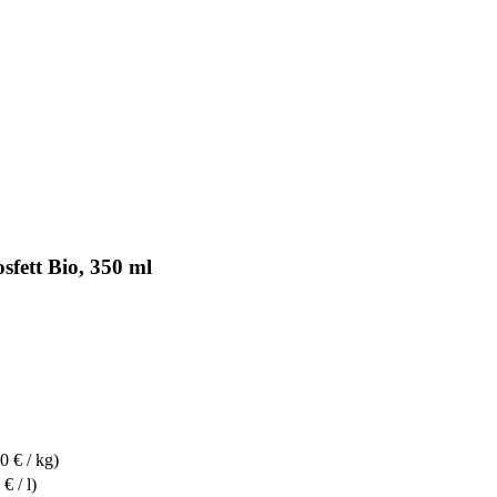
fett Bio, 350 ml
0 € / kg)
€ / l)