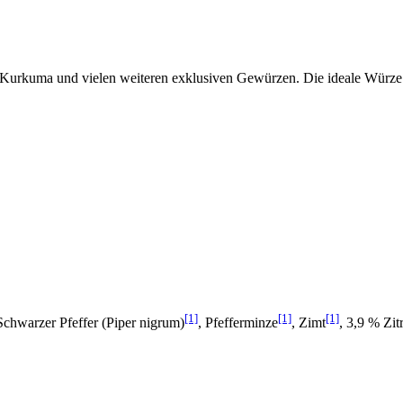
t, Kurkuma und vielen weiteren exklusiven Gewürzen. Die ideale Würze 
[1]
[1]
[1]
Schwarzer Pfeffer (Piper nigrum)
, Pfefferminze
, Zimt
, 3,9 % Zit