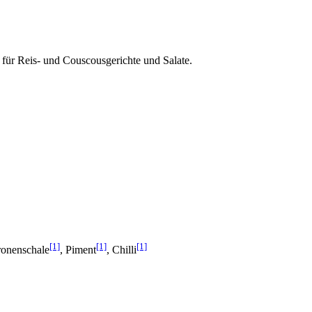
für Reis- und Couscousgerichte und Salate.
[1]
[1]
[1]
ronenschale
, Piment
, Chilli