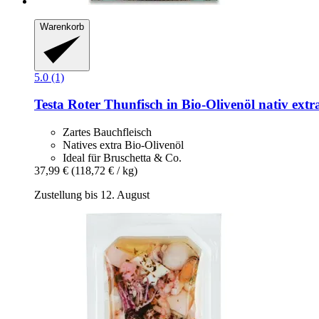
Warenkorb
5.0 (1)
Testa
Roter Thunfisch in Bio-​Olivenöl nativ extra
Zartes Bauchfleisch
Natives extra Bio-Olivenöl
Ideal für Bruschetta & Co.
37,99 €
(118,72 € / kg)
Zustellung bis 12. August