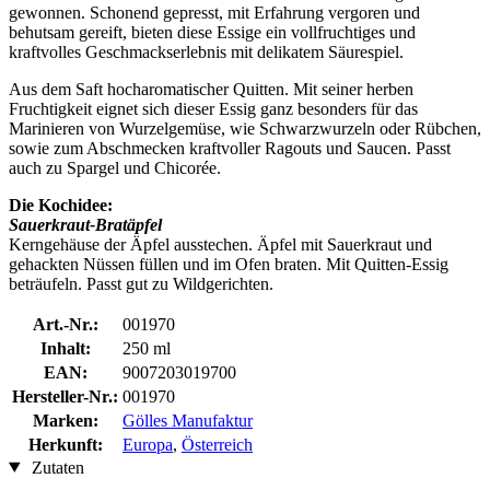
gewonnen. Schonend gepresst, mit Erfahrung vergoren und
behutsam gereift, bieten diese Essige ein vollfruchtiges und
kraftvolles Geschmackserlebnis mit delikatem Säurespiel.
Aus dem Saft hocharomatischer Quitten. Mit seiner herben
Fruchtigkeit eignet sich dieser Essig ganz besonders für das
Marinieren von Wurzelgemüse, wie Schwarzwurzeln oder Rübchen,
sowie zum Abschmecken kraftvoller Ragouts und Saucen. Passt
auch zu Spargel und Chicorée.
Die Kochidee:
Sauerkraut-Bratäpfel
Kerngehäuse der Äpfel ausstechen. Äpfel mit Sauerkraut und
gehackten Nüssen füllen und im Ofen braten. Mit Quitten-Essig
beträufeln. Passt gut zu Wildgerichten.
Art.-Nr.:
001970
Inhalt:
250 ml
EAN:
9007203019700
Hersteller-Nr.:
001970
Marken:
Gölles Manufaktur
Herkunft:
Europa
,
Österreich
Zutaten