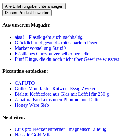
Alle Erfahrungsberichte anzeigen
Dieses Produkt bewerten
Aus unserem Magazin:
ajaa! – Plastik geht auch nachhaltig
Glücklich und gesund - mit scharfem Essen
Markenvorstellung Staud’s
Köstliches Currypulver selber herstellen
Fünf Dinge, die du noch nicht über Gewürze wusstest
Piccantino entdecken:
CAPUTO
Gölles Manufaktur Rotwein Essig Zweigelt
Bialetti Kaffeedose aus Glas mit Löffel für 250 g
Alnatura Bio Leinsamen Pflaume und Dattel
Honey Ware Sieb
Neuheiten:
Cuisipro Fleckenentferner - magnetisch, 2-teilig
Nescafé Gold Mild