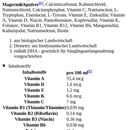
[1]
Magermilchpulver
, Calciumcarbonat, Kaliumchlorid,
Natriumchlorid, Calciumphosphat, Vitamin C, Natriumcitrat, L-
Tryptophan, Eisenlactat, L-Tyrosin, Vitamin E, Zinksulfat, Vitamin
A, Vitamin D, Niacin, Pantothensäure, Kupfersulfat, Vitamin K,
Folsäure, Vitamin B1, Vitamin B12, Vitamin B6, Mangansulfat,
Kaliumjodat, Natriumselenat, Biotin
aus biologischer Landwirtschaft
Demeter, aus biodynamischer Landwirtschaft
enthält DHA - gesetzlich für Säuglingsanfangsnahrung
vorgeschrieben
Inhaltsstoffe
[1]
Inhaltsstoffe
pro 100 ml
Vitamin A
55,4 mcg
Vitamin D
1,6 mcg
Vitamin E
1,2 mg
Vitamin K
6,6 mcg
Vitamin C
7 mg
Vitamin B1 (Thiamin/Thiamine)
0,039 mg
Vitamin B2 (Riboflavin)
0,14 mg
Vitamin B3 (Niacin)
0,36 mg
Vitamin B6
0,038 mg