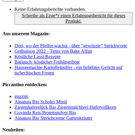
Keine Erfahrungsberichte vorhanden.
Schreibe als Erste*r einen Erfahrungsbericht für dieses
Produkt.
Aus unserem Magazin:
Dort, wo der Pfeffer wächst - über “gewürzte” Sprichworte
Grillsaison 2022 - Tipps von Bake Affair
Köstliche Lassi-Rezepte
Bärlauch: köstlicher Frühlingsbote
Hausgemachte Kartoffelpuffer - ein beliebtes Gericht auf
tschechischen Festen
Piccantino entdecken:
guzzini
Alnatura Bio Schoko Müsli
Ziegenhaferglück Bio Ziegenmilchbrei Hafervollkorn
Govinda Reis-Proteinpulver Bio
Alnatura Bio Streichcreme Gartenkräuter
Neuheiten: