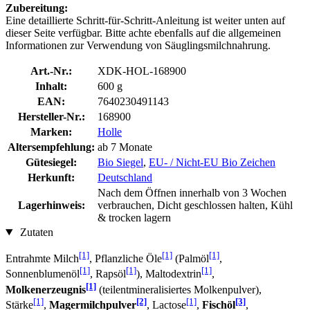
Zubereitung:
Eine detaillierte Schritt-für-Schritt-Anleitung ist weiter unten auf
dieser Seite verfügbar. Bitte achte ebenfalls auf die allgemeinen
Informationen zur Verwendung von Säuglingsmilchnahrung.
Art.-Nr.:
XDK-HOL-168900
Inhalt:
600 g
EAN:
7640230491143
Hersteller-Nr.:
168900
Marken:
Holle
Altersempfehlung:
ab 7 Monate
Gütesiegel:
Bio Siegel
,
EU- / Nicht-EU Bio Zeichen
Herkunft:
Deutschland
Nach dem Öffnen innerhalb von 3 Wochen
Lagerhinweis:
verbrauchen, Dicht geschlossen halten, Kühl
& trocken lagern
Zutaten
[1]
[1]
[1]
Entrahmte Milch
, Pflanzliche Öle
(Palmöl
,
[1]
[1]
[1]
Sonnenblumenöl
, Rapsöl
), Maltodextrin
,
[1]
Molkenerzeugnis
(teilentmineralisiertes Molkenpulver),
[1]
[2]
[1]
[3]
Stärke
,
Magermilchpulver
, Lactose
,
Fischöl
,