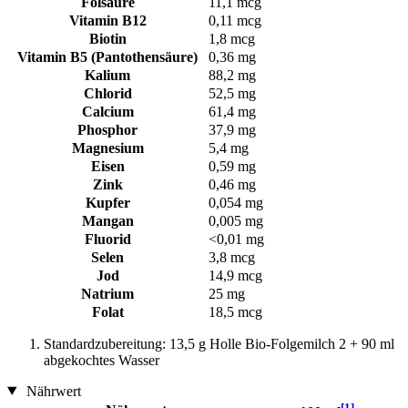
Folsäure
11,1 mcg
Vitamin B12
0,11 mcg
Biotin
1,8 mcg
Vitamin B5 (Pantothensäure)
0,36 mg
Kalium
88,2 mg
Chlorid
52,5 mg
Calcium
61,4 mg
Phosphor
37,9 mg
Magnesium
5,4 mg
Eisen
0,59 mg
Zink
0,46 mg
Kupfer
0,054 mg
Mangan
0,005 mg
Fluorid
<0,01 mg
Selen
3,8 mcg
Jod
14,9 mcg
Natrium
25 mg
Folat
18,5 mcg
Standardzubereitung: 13,5 g Holle Bio-Folgemilch 2 + 90 ml
abgekochtes Wasser
Nährwert
[1]