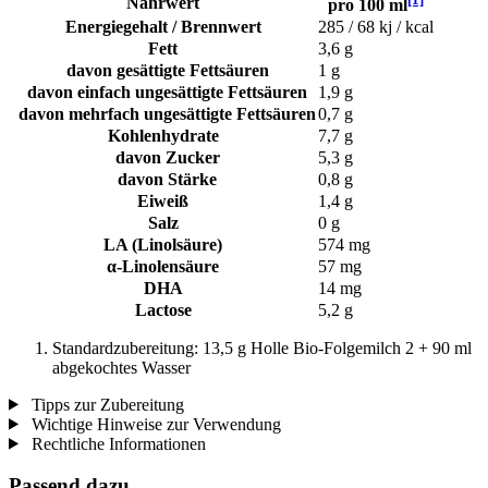
Nährwert
pro 100 ml
Energiegehalt / Brennwert
285 / 68 kj / kcal
Fett
3,6 g
davon gesättigte Fettsäuren
1 g
davon einfach ungesättigte Fettsäuren
1,9 g
davon mehrfach ungesättigte Fettsäuren
0,7 g
Kohlenhydrate
7,7 g
davon Zucker
5,3 g
davon Stärke
0,8 g
Eiweiß
1,4 g
Salz
0 g
LA (Linolsäure)
574 mg
α-Linolensäure
57 mg
DHA
14 mg
Lactose
5,2 g
Standardzubereitung: 13,5 g Holle Bio-Folgemilch 2 + 90 ml
abgekochtes Wasser
Tipps zur Zubereitung
Wichtige Hinweise zur Verwendung
Rechtliche Informationen
Passend dazu