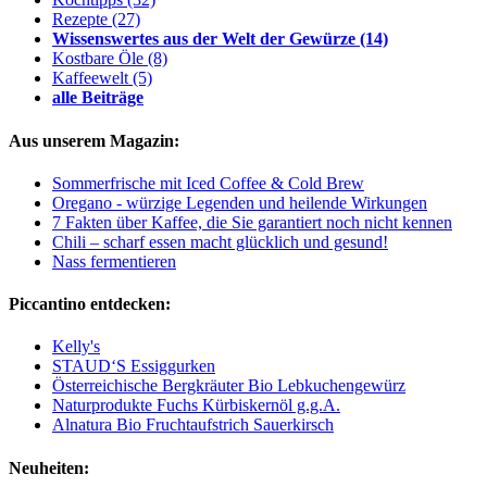
Rezepte
(27)
Wissenswertes aus der Welt der Gewürze
(14)
Kostbare Öle
(8)
Kaffeewelt
(5)
alle Beiträge
Aus unserem Magazin:
Sommerfrische mit Iced Coffee & Cold Brew
Oregano - würzige Legenden und heilende Wirkungen
7 Fakten über Kaffee, die Sie garantiert noch nicht kennen
Chili – scharf essen macht glücklich und gesund!
Nass fermentieren
Piccantino entdecken:
Kelly's
STAUD‘S Essiggurken
Österreichische Bergkräuter Bio Lebkuchengewürz
Naturprodukte Fuchs Kürbiskernöl g.g.A.
Alnatura Bio Fruchtaufstrich Sauerkirsch
Neuheiten: