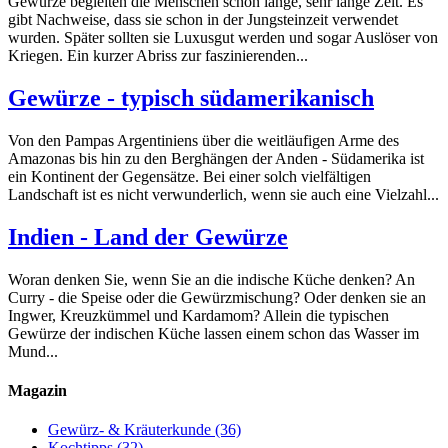
Gewürze begleiten die Menschen schon lange, sehr lange Zeit. Es
gibt Nachweise, dass sie schon in der Jungsteinzeit verwendet
wurden. Später sollten sie Luxusgut werden und sogar Auslöser von
Kriegen. Ein kurzer Abriss zur faszinierenden...
Gewürze - typisch südamerikanisch
Von den Pampas Argentiniens über die weitläufigen Arme des
Amazonas bis hin zu den Berghängen der Anden - Südamerika ist
ein Kontinent der Gegensätze. Bei einer solch vielfältigen
Landschaft ist es nicht verwunderlich, wenn sie auch eine Vielzahl...
Indien - Land der Gewürze
Woran denken Sie, wenn Sie an die indische Küche denken? An
Curry - die Speise oder die Gewürzmischung? Oder denken sie an
Ingwer, Kreuzkümmel und Kardamom? Allein die typischen
Gewürze der indischen Küche lassen einem schon das Wasser im
Mund...
Magazin
Gewürz- & Kräuterkunde
(36)
Kochtipps
(32)