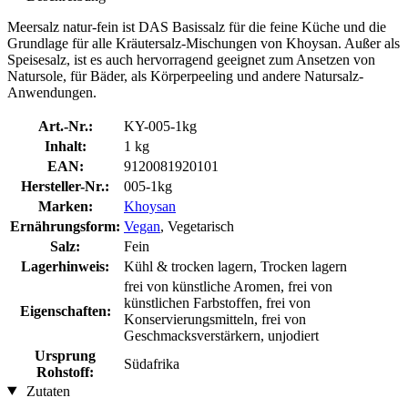
Meersalz natur-fein ist DAS Basissalz für die feine Küche und die
Grundlage für alle Kräutersalz-Mischungen von Khoysan. Außer als
Speisesalz, ist es auch hervorragend geeignet zum Ansetzen von
Natursole, für Bäder, als Körperpeeling und andere Natursalz-
Anwendungen.
Art.-Nr.:
KY-005-1kg
Inhalt:
1 kg
EAN:
9120081920101
Hersteller-Nr.:
005-1kg
Marken:
Khoysan
Ernährungsform:
Vegan
, Vegetarisch
Salz:
Fein
Lagerhinweis:
Kühl & trocken lagern, Trocken lagern
frei von künstliche Aromen, frei von
künstlichen Farbstoffen, frei von
Eigenschaften:
Konservierungsmitteln, frei von
Geschmacksverstärkern, unjodiert
Ursprung
Südafrika
Rohstoff:
Zutaten