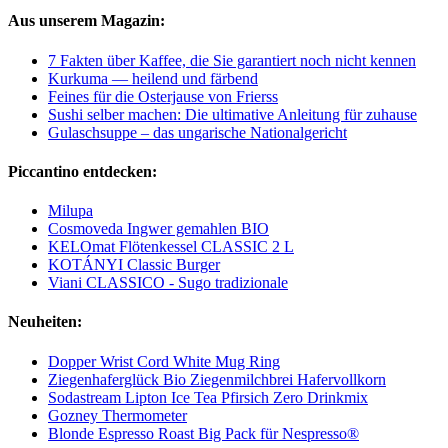
Aus unserem Magazin:
7 Fakten über Kaffee, die Sie garantiert noch nicht kennen
Kurkuma — heilend und färbend
Feines für die Osterjause von Frierss
Sushi selber machen: Die ultimative Anleitung für zuhause
Gulaschsuppe – das ungarische Nationalgericht
Piccantino entdecken:
Milupa
Cosmoveda Ingwer gemahlen BIO
KELOmat Flötenkessel CLASSIC 2 L
KOTÁNYI Classic Burger
Viani CLASSICO - Sugo tradizionale
Neuheiten:
Dopper Wrist Cord White Mug Ring
Ziegenhaferglück Bio Ziegenmilchbrei Hafervollkorn
Sodastream Lipton Ice Tea Pfirsich Zero Drinkmix
Gozney Thermometer
Blonde Espresso Roast Big Pack für Nespresso®